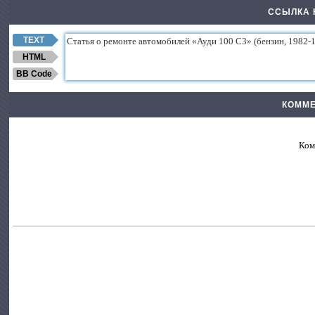
ССЫЛКА 
TEXT
HTML
BB Code
КОММЕ
Ком