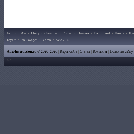
Audi
•
BMW
•
Chery
•
Chevrolet
•
Citroen
•
Daewoo
•
Fiat
•
Ford
•
Honda
•
Hy
Toyota
•
Volkswagen
•
Volvo
•
AvtoVAZ
|
|
|
|
AutoInstruction.ru
© 2020–2026
Карта сайта
Статьи
Контакты
Поиск по сайту
0.02