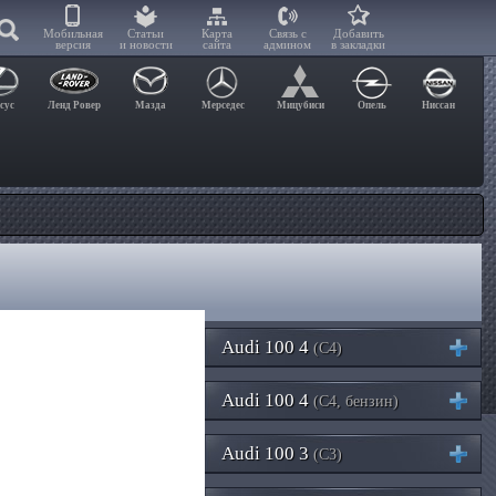
Мобильная
Статьи
Карта
Связь с
Добавить
версия
и новости
сайта
админом
в закладки
сус
Ленд Ровер
Мазда
Мерседес
Мицубиси
Опель
Ниссан
Audi 100 4
(C4)
Audi 100 4
(C4, бензин)
Audi 100 3
(C3)