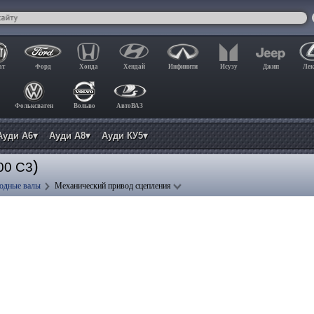
ат
Форд
Хонда
Хендай
Инфинити
Исузу
Джип
Лек
Фольксваген
Вольво
АвтоВАЗ
Ауди А6▾
Ауди А8▾
Ауди КУ5▾
)
00 C3
водные валы
Механический привод сцепления