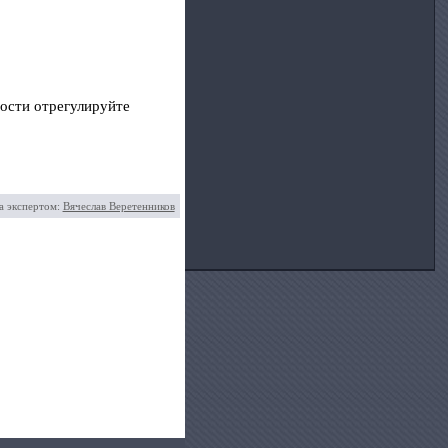
ости отрегулируйте
а экспертом:
Вячеслав Веретенников