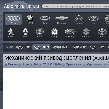
Ауди
БМВ
Чери
Шевроле
Ситроен
Дэу
Фи
Пежо
Рено
Сааб
Шкода
Субару
Сузуки
Тойота
Audi:
Ауди 80▾
Ауди 100▾
Ауди А2▾
Ауди А3▾
Ауди А4▾
Механический привод сцепления (
Audi 1
Главная
Ауди
100
C3 (1982-1990)
Трансмиссия
Сцепление и при