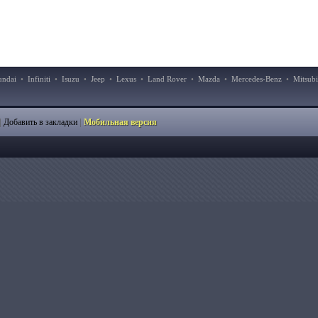
undai
•
Infiniti
•
Isuzu
•
Jeep
•
Lexus
•
Land Rover
•
Mazda
•
Mercedes-Benz
•
Mitsubi
|
|
Добавить в закладки
Мобильная версия