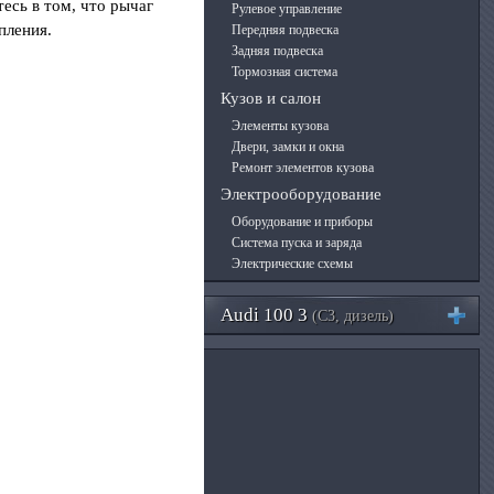
есь в том, что рычаг
Рулевое управление
пления.
Передняя подвеска
Задняя подвеска
Тормозная система
Кузов и салон
Элементы кузова
Двери, замки и окна
Ремонт элементов кузова
Электрооборудование
Оборудование и приборы
Система пуска и заряда
Электрические схемы
Audi 100 3
(C3, дизель)