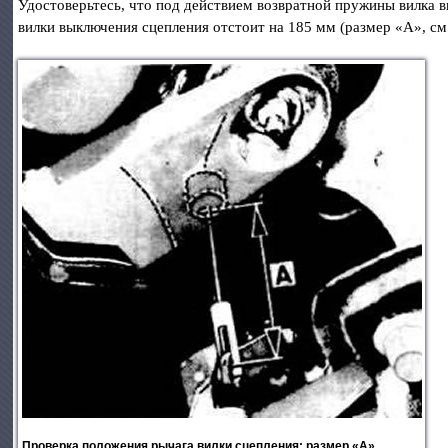
Удостоверьтесь, что под действием возвратной пружины вилка в
вилки выключения сцепления отстоит на 185 мм (размер «А», см
Проверка положения рычага вилки сцепления: размер «А»