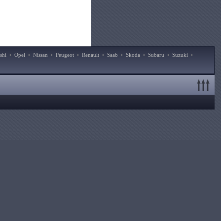
shi
•
Opel
•
Nissan
•
Peugeot
•
Renault
•
Saab
•
Skoda
•
Subaru
•
Suzuki
•