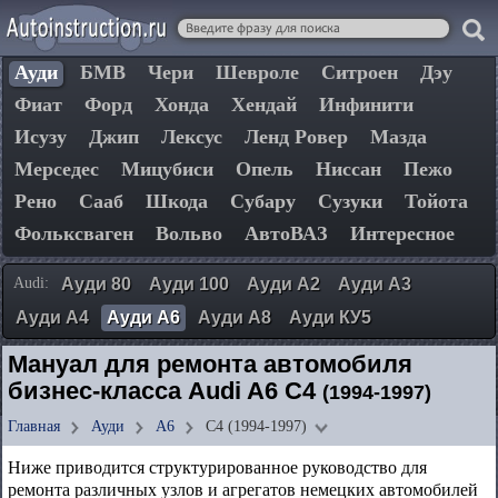
Ауди
БМВ
Чери
Шевроле
Ситроен
Дэу
Фиат
Форд
Хонда
Хендай
Инфинити
Исузу
Джип
Лексус
Ленд Ровер
Мазда
Мерседес
Мицубиси
Опель
Ниссан
Пежо
Рено
Сааб
Шкода
Субару
Сузуки
Тойота
Фольксваген
Вольво
АвтоВАЗ
Интересное
Audi:
Ауди 80
Ауди 100
Ауди А2
Ауди А3
Ауди А4
Ауди А6
Ауди А8
Ауди КУ5
Мануал для ремонта автомобиля
бизнес-класса Audi A6 C4
(1994-1997)
Главная
Ауди
А6
C4 (1994-1997)
Ниже приводится структурированное руководство для
ремонта различных узлов и агрегатов немецких автомобилей