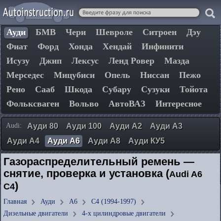
Ауди
БМВ
Чери
Шевроле
Ситроен
Дэу
Фиат
Форд
Хонда
Хендай
Инфинити
Исузу
Джип
Лексус
Ленд Ровер
Мазда
Мерседес
Мицубиси
Опель
Ниссан
Пежо
Рено
Сааб
Шкода
Субару
Сузуки
Тойота
Фольксваген
Вольво
АвтоВАЗ
Интересное
Audi:
Ауди 80
Ауди 100
Ауди А2
Ауди А3
Ауди А4
Ауди А6
Ауди А8
Ауди КУ5
Газораспределительный ремень —
снятие, проверка и установка (
Audi A6
)
C4
Главная
Ауди
А6
C4 (1994-1997)
Дизельные двигатели
4-х цилиндровые двигатели