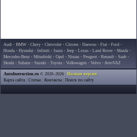
Audi
•
BMW
•
Chery
•
Chevrolet
•
Citroen
•
Daewoo
•
Fiat
•
Ford
•
Honda
•
Hyundai
•
Infiniti
•
Isuzu
•
Jeep
•
Lexus
•
Land Rover
•
Mazda
•
Mercedes-Benz
•
Mitsubishi
•
Opel
•
Nissan
•
Peugeot
•
Renault
•
Saab
•
Skoda
•
Subaru
•
Suzuki
•
Toyota
•
Volkswagen
•
Volvo
•
AvtoVAZ
AutoInstruction.ru
© 2020–2026
|
Полная версия
Карта сайта
|
Статьи
|
Контакты
|
Поиск по сайту