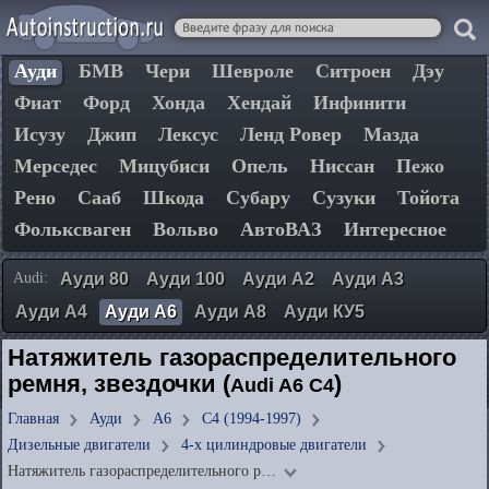
Ауди
БМВ
Чери
Шевроле
Ситроен
Дэу
Фиат
Форд
Хонда
Хендай
Инфинити
Исузу
Джип
Лексус
Ленд Ровер
Мазда
Мерседес
Мицубиси
Опель
Ниссан
Пежо
Рено
Сааб
Шкода
Субару
Сузуки
Тойота
Фольксваген
Вольво
АвтоВАЗ
Интересное
Audi:
Ауди 80
Ауди 100
Ауди А2
Ауди А3
Ауди А4
Ауди А6
Ауди А8
Ауди КУ5
Натяжитель газораспределительного
ремня, звездочки (
)
Audi A6 C4
Главная
Ауди
А6
C4 (1994-1997)
Дизельные двигатели
4-х цилиндровые двигатели
Натяжитель газораспределительного р…