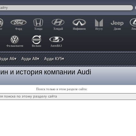
ат
Форд
Хонда
Хендай
Инфинити
Исузу
Джип
Лек
Фольксваген
Вольво
АвтоВАЗ
Ауди А6▾
Ауди А8▾
Ауди КУ5▾
ин и история компании Audi
Поиск только в этом разделе сайта: