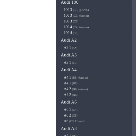
Audi 100
100 3
(C3, дизель)
100 3
(C3, бензин)
100 3
(C3)
100 4
(C4, бензин)
100 4
(C4)
Audi A2
A2 1
(8Z)
Audi A3
A3 1
(8L)
Audi A4
A4 1
(B5, бензин)
A4 1
(B5)
A4 2
(B6, бензин)
A4 2
(B6)
Audi A6
A6 1
(C4)
A6 2
(C5)
A6
(C5 Allroad)
Audi A8