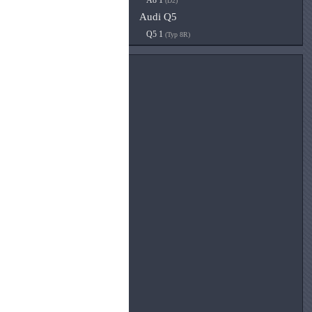
A8 1
(D2)
Audi Q5
Q5 1
(Typ 8R)