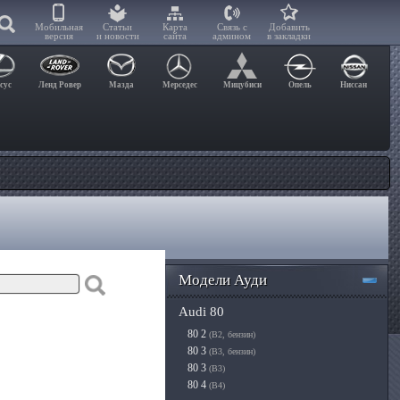
Мобильная
Статьи
Карта
Связь с
Добавить
версия
и новости
сайта
админом
в закладки
сус
Ленд Ровер
Мазда
Мерседес
Мицубиси
Опель
Ниссан
Модели Ауди
Audi 80
80 2
(B2, бензин)
80 3
(B3, бензин)
80 3
(B3)
80 4
(B4)