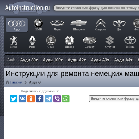
Ауди
БМВ
Чери
Шевроле
Ситроен
Дэу
Фи
Пежо
Рено
Сааб
Шкода
Субару
Сузуки
Тойота
Audi:
Ауди 80▾
Ауди 100▾
Ауди А2▾
Ауди А3▾
Ауди А4▾
Инструкции для ремонта немецких маш
Главная
Ауди
Поделитесь с друзьями в: