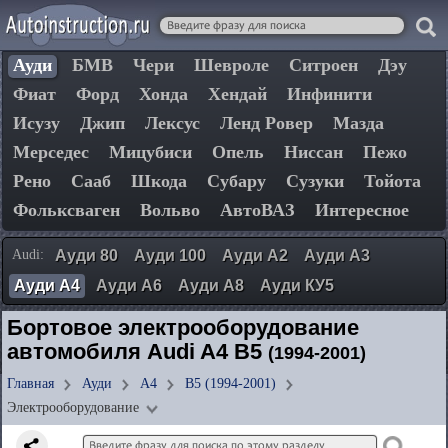
Ауди
БМВ
Чери
Шевроле
Ситроен
Дэу
Фиат
Форд
Хонда
Хендай
Инфинити
Исузу
Джип
Лексус
Ленд Ровер
Мазда
Мерседес
Мицубиси
Опель
Ниссан
Пежо
Рено
Сааб
Шкода
Субару
Сузуки
Тойота
Фольксваген
Вольво
АвтоВАЗ
Интересное
Audi:
Ауди 80
Ауди 100
Ауди А2
Ауди А3
Ауди А4
Ауди А6
Ауди А8
Ауди КУ5
Бортовое электрооборудование
автомобиля Audi A4 B5
(1994-2001)
Главная
Ауди
А4
B5 (1994-2001)
Электрооборудование