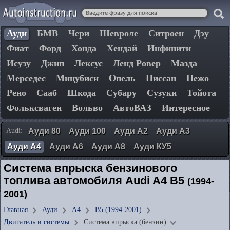
Ауди
БМВ
Чери
Шевроле
Ситроен
Дэу
Фиат
Форд
Хонда
Хендай
Инфинити
Исузу
Джип
Лексус
Ленд Ровер
Мазда
Мерседес
Мицубиси
Опель
Ниссан
Пежо
Рено
Сааб
Шкода
Субару
Сузуки
Тойота
Фольксваген
Вольво
АвтоВАЗ
Интересное
Audi:
Ауди 80
Ауди 100
Ауди А2
Ауди А3
Ауди А4
Ауди А6
Ауди А8
Ауди КУ5
Система впрыска бензинового
топлива автомобиля Audi A4 B5
(1994-
2001)
Главная
Ауди
А4
B5 (1994-2001)
Двигатель и системы
Система впрыска (бензин)