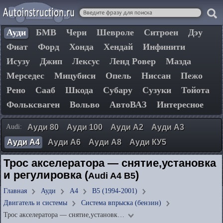
Ауди
БМВ
Чери
Шевроле
Ситроен
Дэу
Фиат
Форд
Хонда
Хендай
Инфинити
Исузу
Джип
Лексус
Ленд Ровер
Мазда
Мерседес
Мицубиси
Опель
Ниссан
Пежо
Рено
Сааб
Шкода
Субару
Сузуки
Тойота
Фольксваген
Вольво
АвтоВАЗ
Интересное
Audi:
Ауди 80
Ауди 100
Ауди А2
Ауди А3
Ауди А4
Ауди А6
Ауди А8
Ауди КУ5
Трос акселератора — снятие,установка
и регулировка (
)
Audi A4 B5
Главная
Ауди
А4
B5 (1994-2001)
Двигатель и системы
Система впрыска (бензин)
Трос акселератора — снятие,установк…