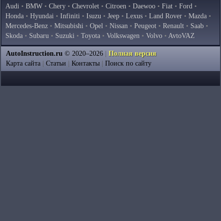
Audi
•
BMW
•
Chery
•
Chevrolet
•
Citroen
•
Daewoo
•
Fiat
•
Ford
•
Honda
•
Hyundai
•
Infiniti
•
Isuzu
•
Jeep
•
Lexus
•
Land Rover
•
Mazda
•
Mercedes-Benz
•
Mitsubishi
•
Opel
•
Nissan
•
Peugeot
•
Renault
•
Saab
•
Skoda
•
Subaru
•
Suzuki
•
Toyota
•
Volkswagen
•
Volvo
•
AvtoVAZ
AutoInstruction.ru
© 2020–2026
|
Полная версия
Карта сайта
|
Статьи
|
Контакты
|
Поиск по сайту