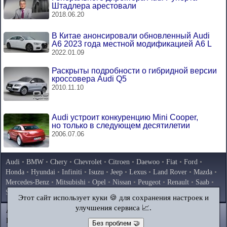
Штадлера арестовали
2018.06.20
В Китае анонсировали обновленный Audi
A6 2023 года местной модификацией A6 L
2022.01.09
Раскрыты подробности о гибридной версии
кроссовера Audi Q5
2010.11.10
Audi устроит конкуренцию Mini Cooper,
но только в следующем десятилетии
2006.07.06
Audi
•
BMW
•
Chery
•
Chevrolet
•
Citroen
•
Daewoo
•
Fiat
•
Ford
•
Honda
•
Hyundai
•
Infiniti
•
Isuzu
•
Jeep
•
Lexus
•
Land Rover
•
Mazda
•
Mercedes-Benz
•
Mitsubishi
•
Opel
•
Nissan
•
Peugeot
•
Renault
•
Saab
•
Skoda
•
Subaru
•
Suzuki
•
Toyota
•
Volkswagen
•
Volvo
•
AvtoVAZ
Этот сайт использует куки 🍪 для сохранения настроек и
улучшения сервиса 📈.
AutoInstruction.ru
© 2020–2026
|
Полная версия
Карта сайта
|
Статьи
|
Контакты
|
Поиск по сайту
Без проблем 🤝