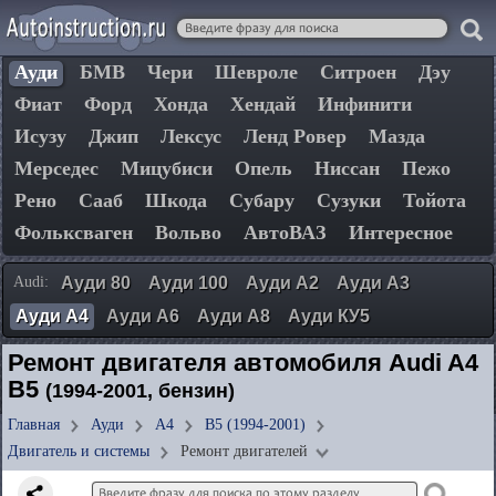
Ауди
БМВ
Чери
Шевроле
Ситроен
Дэу
Фиат
Форд
Хонда
Хендай
Инфинити
Исузу
Джип
Лексус
Ленд Ровер
Мазда
Мерседес
Мицубиси
Опель
Ниссан
Пежо
Рено
Сааб
Шкода
Субару
Сузуки
Тойота
Фольксваген
Вольво
АвтоВАЗ
Интересное
Audi:
Ауди 80
Ауди 100
Ауди А2
Ауди А3
Ауди А4
Ауди А6
Ауди А8
Ауди КУ5
Ремонт двигателя автомобиля Audi A4
B5
(1994-2001, бензин)
Главная
Ауди
А4
B5 (1994-2001)
Двигатель и системы
Ремонт двигателей