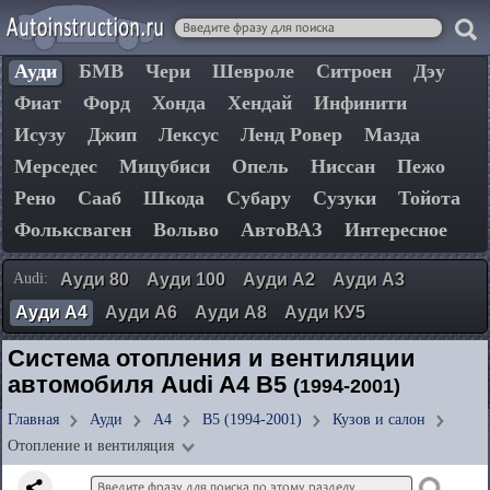
Ауди
БМВ
Чери
Шевроле
Ситроен
Дэу
Фиат
Форд
Хонда
Хендай
Инфинити
Исузу
Джип
Лексус
Ленд Ровер
Мазда
Мерседес
Мицубиси
Опель
Ниссан
Пежо
Рено
Сааб
Шкода
Субару
Сузуки
Тойота
Фольксваген
Вольво
АвтоВАЗ
Интересное
Audi:
Ауди 80
Ауди 100
Ауди А2
Ауди А3
Ауди А4
Ауди А6
Ауди А8
Ауди КУ5
Система отопления и вентиляции
автомобиля Audi A4 B5
(1994-2001)
Главная
Ауди
А4
B5 (1994-2001)
Кузов и салон
Отопление и вентиляция