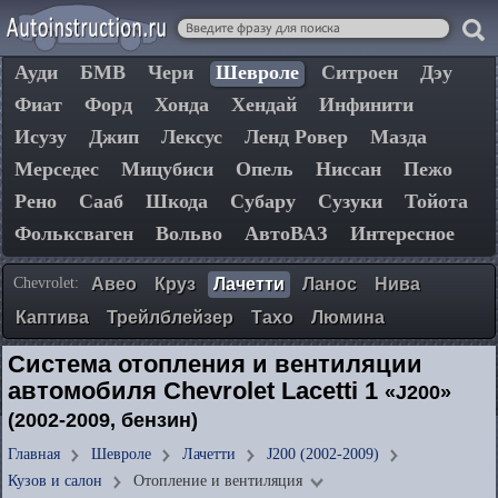
Ауди
БМВ
Чери
Шевроле
Ситроен
Дэу
Фиат
Форд
Хонда
Хендай
Инфинити
Исузу
Джип
Лексус
Ленд Ровер
Мазда
Мерседес
Мицубиси
Опель
Ниссан
Пежо
Рено
Сааб
Шкода
Субару
Сузуки
Тойота
Фольксваген
Вольво
АвтоВАЗ
Интересное
Chevrolet:
Авео
Круз
Лачетти
Ланос
Нива
Каптива
Трейлблейзер
Тахо
Люмина
Система отопления и вентиляции
автомобиля Chevrolet Lacetti 1
«J200»
(2002-2009, бензин)
Главная
Шевроле
Лачетти
J200 (2002-2009)
Кузов и салон
Отопление и вентиляция