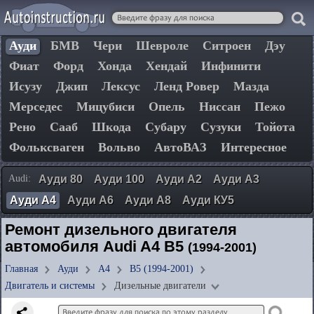
Ауди
БМВ
Чери
Шевроле
Ситроен
Дэу
Фиат
Форд
Хонда
Хендай
Инфинити
Исузу
Джип
Лексус
Ленд Ровер
Мазда
Мерседес
Мицубиси
Опель
Ниссан
Пежо
Рено
Сааб
Шкода
Субару
Сузуки
Тойота
Фольксваген
Вольво
АвтоВАЗ
Интересное
Audi:
Ауди 80
Ауди 100
Ауди А2
Ауди А3
Ауди А4
Ауди А6
Ауди А8
Ауди КУ5
Ремонт дизельного двигателя
автомобиля Audi A4 B5
(1994-2001)
Главная
Ауди
А4
B5 (1994-2001)
Двигатель и системы
Дизельные двигатели