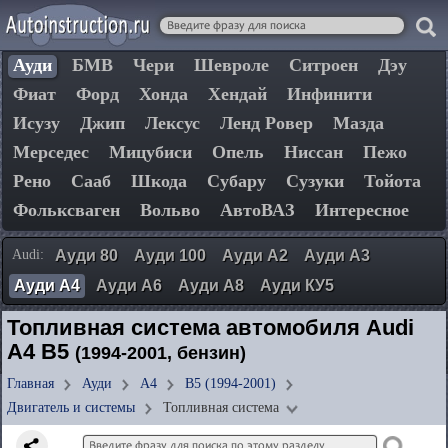
Ауди
БМВ
Чери
Шевроле
Ситроен
Дэу
Фиат
Форд
Хонда
Хендай
Инфинити
Исузу
Джип
Лексус
Ленд Ровер
Мазда
Мерседес
Мицубиси
Опель
Ниссан
Пежо
Рено
Сааб
Шкода
Субару
Сузуки
Тойота
Фольксваген
Вольво
АвтоВАЗ
Интересное
Audi:
Ауди 80
Ауди 100
Ауди А2
Ауди А3
Ауди А4
Ауди А6
Ауди А8
Ауди КУ5
Топливная система автомобиля Audi
A4 B5
(1994-2001, бензин)
Главная
Ауди
А4
B5 (1994-2001)
Двигатель и системы
Топливная система