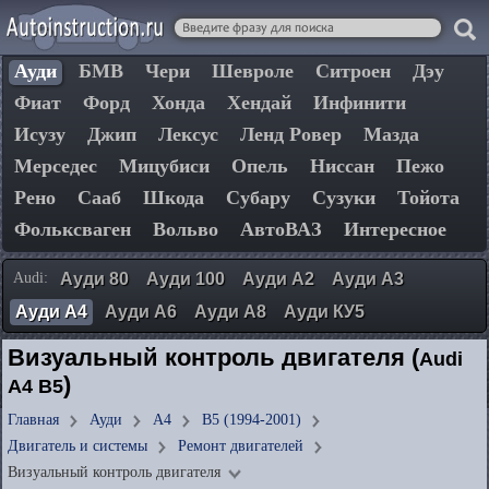
Ауди
БМВ
Чери
Шевроле
Ситроен
Дэу
Фиат
Форд
Хонда
Хендай
Инфинити
Исузу
Джип
Лексус
Ленд Ровер
Мазда
Мерседес
Мицубиси
Опель
Ниссан
Пежо
Рено
Сааб
Шкода
Субару
Сузуки
Тойота
Фольксваген
Вольво
АвтоВАЗ
Интересное
Audi:
Ауди 80
Ауди 100
Ауди А2
Ауди А3
Ауди А4
Ауди А6
Ауди А8
Ауди КУ5
Визуальный контроль двигателя (
Audi
)
A4 B5
Главная
Ауди
А4
B5 (1994-2001)
Двигатель и системы
Ремонт двигателей
Визуальный контроль двигателя