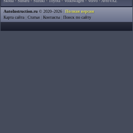
Skoda
•
Subaru
•
Suzuki
•
Toyota
•
Volkswagen
•
Volvo
•
AvtoVAZ
AutoInstruction.ru
© 2020–2026
|
Полная версия
Карта сайта
|
Статьи
|
Контакты
|
Поиск по сайту