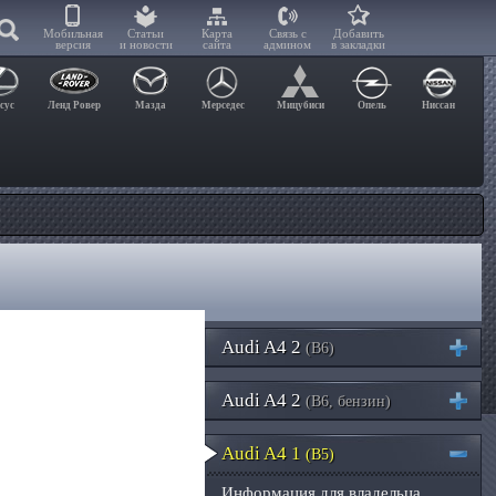
Мобильная
Статьи
Карта
Связь с
Добавить
версия
и новости
сайта
админом
в закладки
сус
Ленд Ровер
Мазда
Мерседес
Мицубиси
Опель
Ниссан
Audi A4 2
(B6)
Audi A4 2
(B6, бензин)
Audi A4 1
(B5)
Информация для владельца