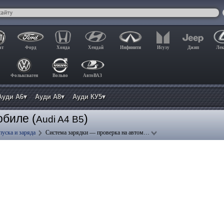
ат
Форд
Хонда
Хендай
Инфинити
Исузу
Джип
Лек
Фольксваген
Вольво
АвтоВАЗ
Ауди А6▾
Ауди А8▾
Ауди КУ5▾
обиле (
)
Audi A4 B5
пуска и заряда
Система зарядки — проверка на автом…