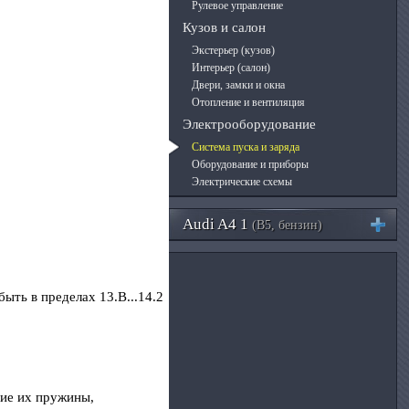
Рулевое управление
Кузов и салон
Экстерьер (кузов)
Интерьер (салон)
Двери, замки и окна
Отопление и вентиляция
Электрооборудование
Система пуска и заряда
Оборудование и приборы
Электрические схемы
Audi A4 1
(B5, бензин)
ыть в пределах 13.В...14.2
шие их пружины,