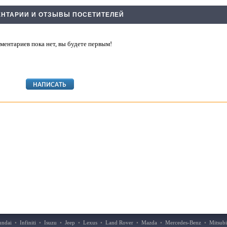
НТАРИИ И ОТЗЫВЫ ПОСЕТИТЕЛЕЙ
ментариев пока нет, вы будете первым!
undai
•
Infiniti
•
Isuzu
•
Jeep
•
Lexus
•
Land Rover
•
Mazda
•
Mercedes-Benz
•
Mitsubi