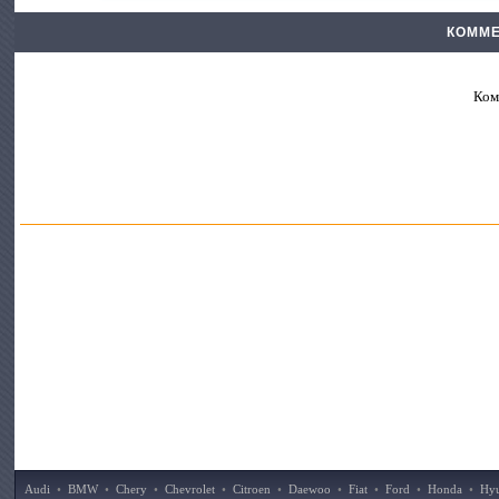
КОММЕ
Ком
Audi
•
BMW
•
Chery
•
Chevrolet
•
Citroen
•
Daewoo
•
Fiat
•
Ford
•
Honda
•
Hy