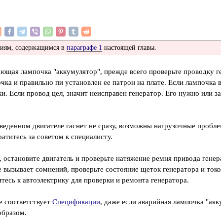
ниям, содержащимся в
параграфе 1
настоящей главы.
ающая лампочка "аккумулятор", прежде всего проверьте проводку г
очка и правильно пи установлен ее патрон на плате. Если лампочка в
и. Если провод цел, значит неисправен генератор. Его нужно или з
аведенном двигателе гаснет не сразу, возможны нагрузочные пробле
атитесь за советом к специалисту.
, остановите двигатель и проверьте натяжение ремня привода генер
е вызывает сомнений, проверьте состояние щеток генератора и токо
итесь к автоэлектрику для проверки и ремонта генератора.
не соответствует
Спецификации
, даже если аварийная лампочка "ак
образом.