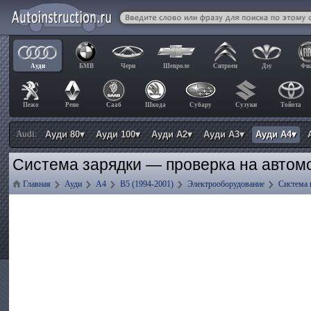
Ауди
БМВ
Чери
Шевроле
Ситроен
Дэу
Фи
Пежо
Рено
Сааб
Шкода
Субару
Сузуки
Тойота
Audi:
Ауди 80▾
Ауди 100▾
Ауди А2▾
Ауди А3▾
Ауди А4▾
Система зарядки — проверка на автом
Главная
Ауди
А4
B5 (1994-2001)
Электрооборудование
Система 