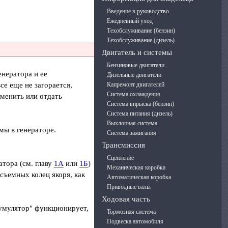
Введение в руководство
Ежедневный уход
Техобслуживание (бензин)
Техобслуживание (дизель)
Двигатель и системы
Бензиновые двигатели
енератора и ее
Дизельные двигатели
се еще не загорается,
Капремонт двигателей
Система охлаждения
аменить или отдать
Система впрыска (бензин)
Система питания (дизель)
Выхлопная система
мы в генераторе.
Система зажигания
Трансмиссия
Сцепление
атора (см. главу
1А
или
1Б
)
Механическая коробка
съемных колец якоря, как
Автоматическая коробка
Приводные валы
Ходовая часть
кумулятор" функционирует,
Тормозная система
Подвеска автомобиля