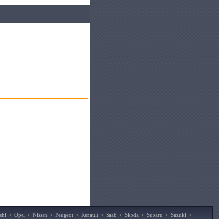
shi
•
Opel
•
Nissan
•
Peugeot
•
Renault
•
Saab
•
Skoda
•
Subaru
•
Suzuki
•