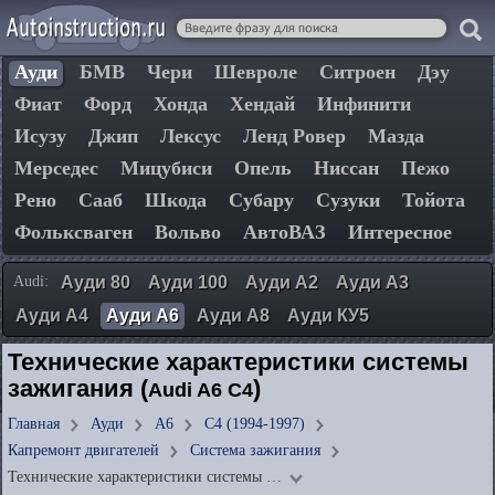
Ауди
БМВ
Чери
Шевроле
Ситроен
Дэу
Фиат
Форд
Хонда
Хендай
Инфинити
Исузу
Джип
Лексус
Ленд Ровер
Мазда
Мерседес
Мицубиси
Опель
Ниссан
Пежо
Рено
Сааб
Шкода
Субару
Сузуки
Тойота
Фольксваген
Вольво
АвтоВАЗ
Интересное
Audi:
Ауди 80
Ауди 100
Ауди А2
Ауди А3
Ауди А4
Ауди А6
Ауди А8
Ауди КУ5
Технические характеристики системы
зажигания (
)
Audi A6 C4
Главная
Ауди
А6
C4 (1994-1997)
Капремонт двигателей
Система зажигания
Технические характеристики системы …