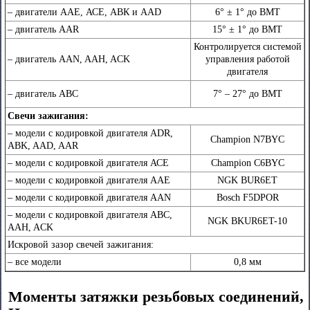
– двигатели ААЕ, АСЕ, АВК и AAD
6° ± 1° до ВМТ
– двигатель AAR
15° ± 1° до ВМТ
Контролируется системой
– двигатель AAN, AAH, ACK
управления работой
двигателя
– двигатель ABC
7° – 27° до ВМТ
Свечи зажигания:
– модели с кодировкой двигателя ADR,
Champion N7BYC
ABK, AAD, AAR
– модели с кодировкой двигателя АСЕ
Champion C6BYC
– модели с кодировкой двигателя ААЕ
NGK BUR6ET
– модели с кодировкой двигателя ААN
Bosch F5DPOR
– модели с кодировкой двигателя АBC,
NGK BKUR6ET-10
AAH, ACK
Искровой зазор свечей зажигания:
– все модели
0,8 мм
Моменты затяжки резьбовых соединений,