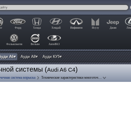
ат
Форд
Хонда
Хендай
Инфинити
Исузу
Джип
Лек
Фольксваген
Вольво
АвтоВАЗ
Ауди А6▾
Ауди А8▾
Ауди КУ5▾
чной системы (
)
Audi A6 C4
чечная система впрыска
Технические характеристики многоточ…