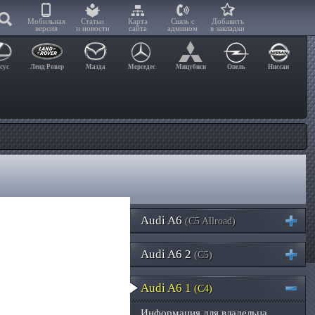
Мобильная
Статьи
Карта
Связь с
Добавить
версия
и новости
сайта
админом
в закладки
сус
Ленд Ровер
Мазда
Мерседес
Мицубиси
Опель
Ниссан
Audi A6
(C5 Allroad)
Audi A6 2
(C5)
Audi A6 1
(C4)
Информация для владельца