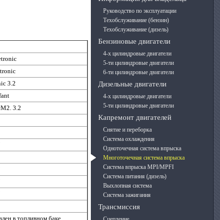
Руководство по эксплуатации
Техобслуживание (бензин)
Техобслуживание (дизель)
Бензиновые двигатели
4-х цилиндровые двигатели
etronic
5-ти цилиндровые двигатели
tronic
6-ти цилиндровые двигатели
ic 3.2
Дизельные двигатели
fant
4-х цилиндровые двигатели
5-ти цилиндровые двигатели
M2. 3.2
Капремонт двигателей
Снятие и переборка
Система охлаждения
Одноточечная система впрыска
Многоточечная система впрыска
Система впрыска MPI/MPFI
Система питания (дизель)
Выхлопная система
Система зажигания
Трансмиссия
влен в топливном баке
Сцепление