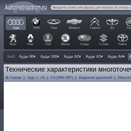
Ауди
БМВ
Чери
Шевроле
Ситроен
Дэу
Фи
Пежо
Рено
Сааб
Шкода
Субару
Сузуки
Тойота
Audi:
Ауди 80▾
Ауди 100▾
Ауди А2▾
Ауди А3▾
Ауди А4▾
Технические характеристики многоточе
Главная
Ауди
А6
C4 (1994-1997)
Капремонт двигателей
Многото