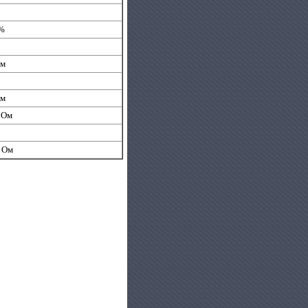
4%
Ом
Ом
5 Ом
0 Ом