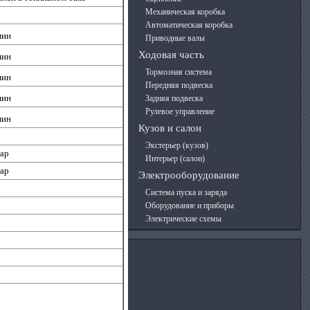
Механическая коробка
Автоматическая коробка
мин
Приводные валы
Ходовая часть
мин
Тормозная система
мин
Передняя подвеска
мин
Задняя подвеска
Рулевое управление
мин
Кузов и салон
Экстерьер (кузов)
Бар
Интерьер (салон)
Бар
Электрооборудование
Система пуска и заряда
Оборудование и приборы
Электрические схемы