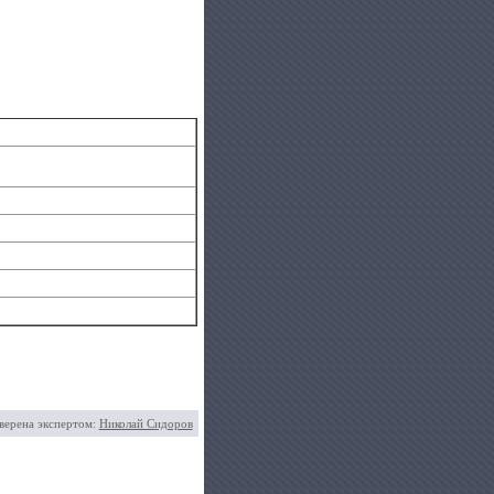
верена экспертом:
Николай Сидоров