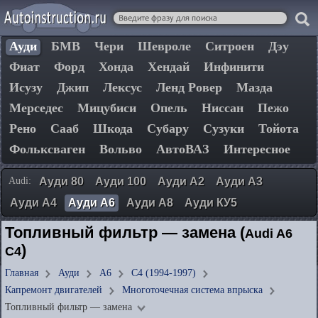
Ауди
БМВ
Чери
Шевроле
Ситроен
Дэу
Фиат
Форд
Хонда
Хендай
Инфинити
Исузу
Джип
Лексус
Ленд Ровер
Мазда
Мерседес
Мицубиси
Опель
Ниссан
Пежо
Рено
Сааб
Шкода
Субару
Сузуки
Тойота
Фольксваген
Вольво
АвтоВАЗ
Интересное
Audi:
Ауди 80
Ауди 100
Ауди А2
Ауди А3
Ауди А4
Ауди А6
Ауди А8
Ауди КУ5
Топливный фильтр — замена (
Audi A6
)
C4
Главная
Ауди
А6
C4 (1994-1997)
Капремонт двигателей
Многоточечная система впрыска
Топливный фильтр — замена