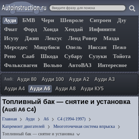
Ауди
БМВ
Чери
Шевроле
Ситроен
Дэу
Фиат
Форд
Хонда
Хендай
Инфинити
Исузу
Джип
Лексус
Ленд Ровер
Мазда
Мерседес
Мицубиси
Опель
Ниссан
Пежо
Рено
Сааб
Шкода
Субару
Сузуки
Тойота
Фольксваген
Вольво
АвтоВАЗ
Интересное
Audi:
Ауди 80
Ауди 100
Ауди А2
Ауди А3
Ауди А4
Ауди А6
Ауди А8
Ауди КУ5
Топливный бак — снятие и установка
(
)
Audi A6 C4
Главная
Ауди
А6
C4 (1994-1997)
Капремонт двигателей
Многоточечная система впрыска
Топливный бак — снятие и установка