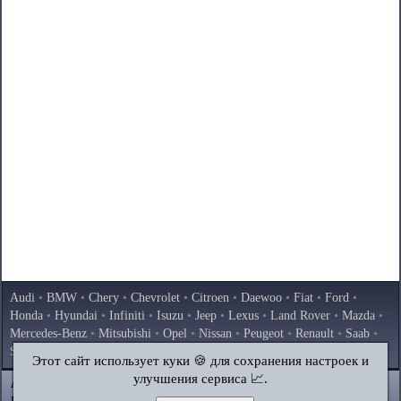
Audi
•
BMW
•
Chery
•
Chevrolet
•
Citroen
•
Daewoo
•
Fiat
•
Ford
•
Honda
•
Hyundai
•
Infiniti
•
Isuzu
•
Jeep
•
Lexus
•
Land Rover
•
Mazda
•
Mercedes-Benz
•
Mitsubishi
•
Opel
•
Nissan
•
Peugeot
•
Renault
•
Saab
•
Skoda
•
Subaru
•
Suzuki
•
Toyota
•
Volkswagen
•
Volvo
•
AvtoVAZ
Этот сайт использует куки 🍪 для сохранения настроек и
улучшения сервиса 📈.
AutoInstruction.ru
© 2020–2026
|
Полная версия