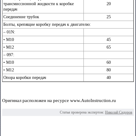
трансмиссионной жидкости к коробке
20
передач
Соединение трубок
25
Болты, крепящие коробку передач к двигателю:
– 01N:
• М10
45
• М12
65
– 097:
• М10
60
• М12
80
Опора коробки передач
40
Оригинал расположен на ресурсе www.AutoInstruction.ru
Статья проверена экспертом:
Николай Сидоров