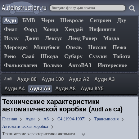
Ауди
БМВ
Чери
Шевроле
Ситроен
Дэу
Фиат
Форд
Хонда
Хендай
Инфинити
Исузу
Джип
Лексус
Ленд Ровер
Мазда
Мерседес
Мицубиси
Опель
Ниссан
Пежо
Рено
Сааб
Шкода
Субару
Сузуки
Тойота
Фольксваген
Вольво
АвтоВАЗ
Интересное
Audi:
Ауди 80
Ауди 100
Ауди А2
Ауди А3
Ауди А4
Ауди А6
Ауди А8
Ауди КУ5
Технические характеристики
автоматической коробки (
)
Audi A6 C4
Главная
Ауди
А6
C4 (1994-1997)
Трансмиссия
Автоматическая коробка
Технические характеристики автомати…