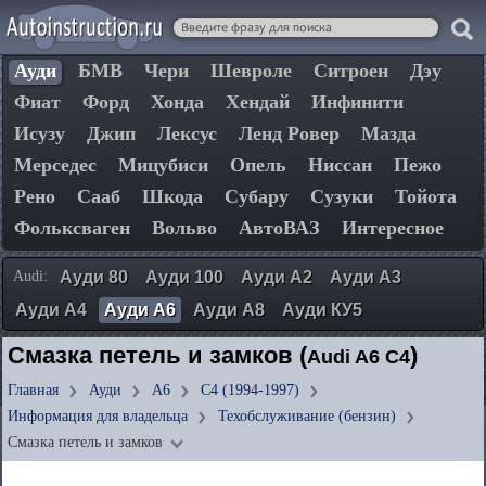
Ауди
БМВ
Чери
Шевроле
Ситроен
Дэу
Фиат
Форд
Хонда
Хендай
Инфинити
Исузу
Джип
Лексус
Ленд Ровер
Мазда
Мерседес
Мицубиси
Опель
Ниссан
Пежо
Рено
Сааб
Шкода
Субару
Сузуки
Тойота
Фольксваген
Вольво
АвтоВАЗ
Интересное
Audi:
Ауди 80
Ауди 100
Ауди А2
Ауди А3
Ауди А4
Ауди А6
Ауди А8
Ауди КУ5
Смазка петель и замков (
)
Audi A6 C4
Главная
Ауди
А6
C4 (1994-1997)
Информация для владельца
Техобслуживание (бензин)
Смазка петель и замков