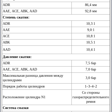
ADR
86,4 мм
AAE, ACE, ABK, AAD
92,8 мм
Степень сжатия:
ADR
10,3:1
AAE
9,0:1
ACE
10,8:1
ABK
10,5:1
AAD
10,4:1
Давление сжатия:
ADR
7,5 бар
AAE, ACE, ABK, AAD
7,0 бар
Максимальная разница давления между
3,0 бар
цилиндрами
Порядок работы цилиндров
1–3–4–2
Со стороны
Расположение цилиндра N1
газораспределительного
ремня
Система смазки