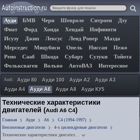
Ауди
БМВ
Чери
Шевроле
Ситроен
Дэу
Фиат
Форд
Хонда
Хендай
Инфинити
Исузу
Джип
Лексус
Ленд Ровер
Мазда
Мерседес
Мицубиси
Опель
Ниссан
Пежо
Рено
Сааб
Шкода
Субару
Сузуки
Тойота
Фольксваген
Вольво
АвтоВАЗ
Интересное
Audi:
Ауди 80
Ауди 100
Ауди А2
Ауди А3
Ауди А4
Ауди А6
Ауди А8
Ауди КУ5
Технические характеристики
двигателей (
)
Audi A6 C4
Главная
Ауди
А6
C4 (1994-1997)
Бензиновые двигатели
4-х цилиндровые двигатели
Технические характеристики двигател…