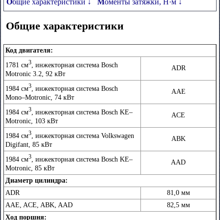
Общие характеристики ↓
Моменты затяжки, Н·м ↓
Общие характеристики
Код двигателя:
3
1781 см
, инжекторная система Bosch
ADR
Motronic 3.2, 92 кВт
3
1984 см
, инжекторная система Bosch
AAE
Mono–Motronic, 74 кВт
3
1984 см
, инжекторная система Bosch KE–
ACE
Motronic, 103 кВт
3
1984 см
, инжекторная система Volkswagen
ABK
Digifant, 85 кВт
3
1984 см
, инжекторная система Bosch KE–
AAD
Motronic, 85 кВт
Диаметр цилиндра:
ADR
81,0 мм
AAE, ACE, ABK, AAD
82,5 мм
Ход поршня: