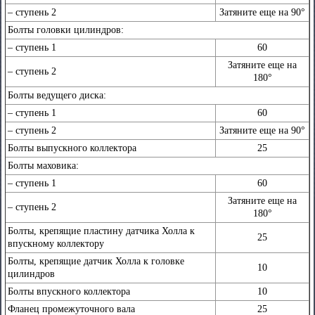
– cтупень 2
Затяните еще на 90°
Болты головки цилиндров:
– cтупень 1
60
Затяните еще на
– cтупень 2
180°
Болты ведущего диска:
– cтупень 1
60
– cтупень 2
Затяните еще на 90°
Болты выпускного коллектора
25
Болты маховика:
– cтупень 1
60
Затяните еще на
– cтупень 2
180°
Болты, крепящие пластину датчика Холла к
25
впускному коллектору
Болты, крепящие датчик Холла к головке
10
цилиндров
Болты впускного коллектора
10
Фланец промежуточного вала
25