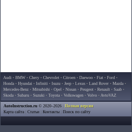
Audi
•
BMW
•
Chery
•
Chevrolet
•
Citroen
•
Daewoo
•
Fiat
•
Ford
•
Honda
•
Hyundai
•
Infiniti
•
Isuzu
•
Jeep
•
Lexus
•
Land Rover
•
Mazda
•
Mercedes-Benz
•
Mitsubishi
•
Opel
•
Nissan
•
Peugeot
•
Renault
•
Saab
•
Skoda
•
Subaru
•
Suzuki
•
Toyota
•
Volkswagen
•
Volvo
•
AvtoVAZ
AutoInstruction.ru
© 2020–2026
|
Полная версия
Карта сайта
|
Статьи
|
Контакты
|
Поиск по сайту