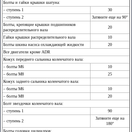
Болты и гайки крышки шатуна:
– cтупень 1
30
– cтупень 2
Затяните еще на 90°
Болты, крепящие крышки подшипников
20
распределительного вала
Гайки крышки распределительного вала
10
Болты шкива насоса охлаждающей жидкости
20
Все двигатели кроме ADR
Кожух переднего сальника коленчатого вала:
– болты М6
10
– болты М8
25
Кожух заднего сальника коленчатого вала:
– болты М6
10
– болты М8
20
Болт звездочки коленчатого вала:
– cтупень 1
90
Затяните еще на
– cтупень 2
180°
Болты головки цилиндров: