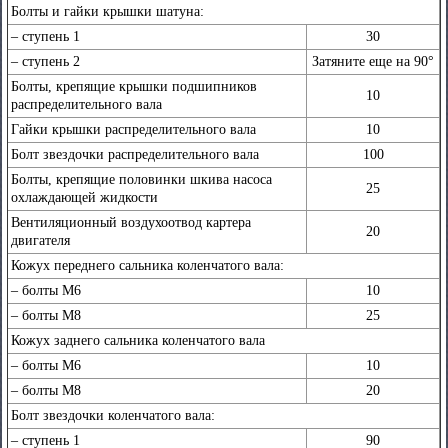
Болты и гайки крышки шатуна:
– cтупень 1
30
– cтупень 2
Затяните еще на 90°
Болты, крепящие крышки подшипников
10
распределительного вала
Гайки крышки распределительного вала
10
Болт звездочки распределительного вала
100
Болты, крепящие половинки шкива насоса
25
охлаждающей жидкости
Вентиляционный воздухоотвод картера
20
двигателя
Кожух переднего сальника коленчатого вала:
– болты М6
10
– болты М8
25
Кожух заднего сальника коленчатого вала
– болты М6
10
– болты М8
20
Болт звездочки коленчатого вала:
– cтупень 1
90