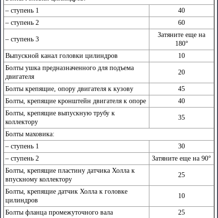
– cтупень 1
40
– cтупень 2
60
Затяните еще на
– cтупень 3
180°
Выпускной канал головки цилиндров
10
Болты ушка предназначенного для подъема
20
двигателя
Болты крепящие, опору двигателя к кузову
45
Болты, крепящие кронштейн двигателя к опоре
40
Болты, крепящие выпускную трубу к
35
коллектору
Болты маховика:
– cтупень 1
30
– cтупень 2
Затяните еще на 90°
Болты, крепящие пластину датчика Холла к
25
впускному коллектору
Болты, крепящие датчик Холла к головке
10
цилиндров
Болты фланца промежуточного вала
25