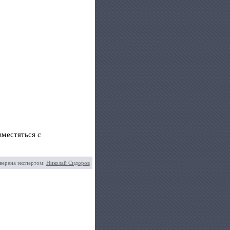
вместяться с
верена экспертом:
Николай Сидоров