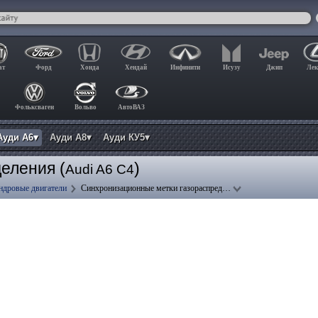
ат
Форд
Хонда
Хендай
Инфинити
Исузу
Джип
Лек
Фольксваген
Вольво
АвтоВАЗ
Ауди А6▾
Ауди А8▾
Ауди КУ5▾
еления (
)
Audi A6 C4
ндровые двигатели
Синхронизационные метки газораспред…