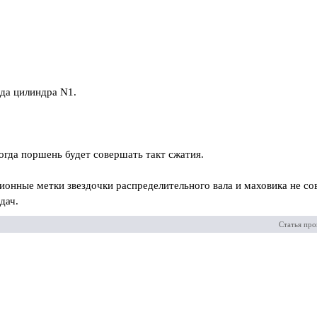
да цилиндра N1.
огда поршень будет совершать такт сжатия.
онные метки звездочки распределительного вала и маховика не со
дач.
Статья про