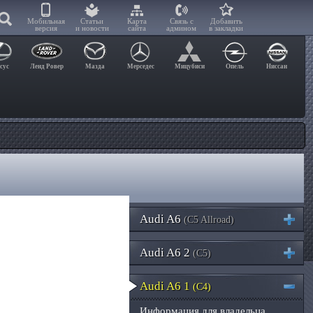
Мобильная
Статьи
Карта
Связь с
Добавить
версия
и новости
сайта
админом
в закладки
сус
Ленд Ровер
Мазда
Мерседес
Мицубиси
Опель
Ниссан
Audi A6
(C5 Allroad)
Audi A6 2
(C5)
Audi A6 1
(C4)
Информация для владельца