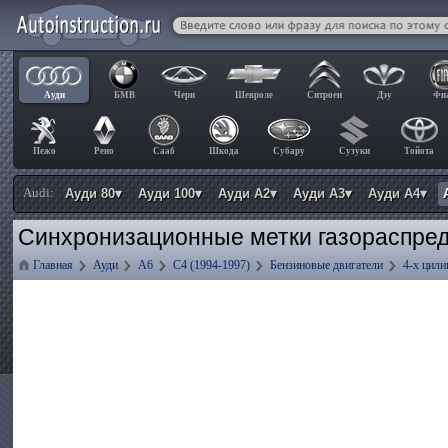
Ауди
БМВ
Чери
Шевроле
Ситроен
Дэу
Фи
Пежо
Рено
Сааб
Шкода
Субару
Сузуки
Тойота
Audi:
Ауди 80▾
Ауди 100▾
Ауди А2▾
Ауди А3▾
Ауди А4▾
Синхронизационные метки газораспред
Главная
Ауди
А6
C4 (1994-1997)
Бензиновые двигатели
4-х цили