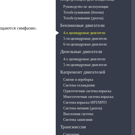
Руководство по эксплуатации
Техобслуживание (бензин)
Техобслуживание (дизель)
Бензиновые двигатели
ращаются синфазно.
4-х цилиндровые двигатели
5-ти цилиндровые двигатели
6-ти цилиндровые двигатели
Дизельные двигатели
4-х цилиндровые двигатели
5-ти цилиндровые двигатели
Капремонт двигателей
Снятие и переборка
Система охлаждения
Одноточечная система впрыска
Многоточечная система впрыска
Система впрыска MPI/MPFI
Система питания (дизель)
Выхлопная система
Система зажигания
Трансмиссия
Сцепление