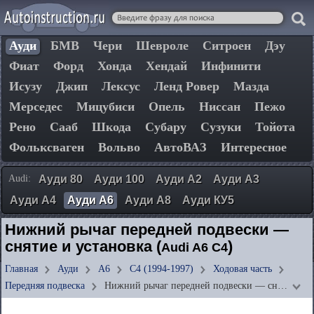
Ауди
БМВ
Чери
Шевроле
Ситроен
Дэу
Фиат
Форд
Хонда
Хендай
Инфинити
Исузу
Джип
Лексус
Ленд Ровер
Мазда
Мерседес
Мицубиси
Опель
Ниссан
Пежо
Рено
Сааб
Шкода
Субару
Сузуки
Тойота
Фольксваген
Вольво
АвтоВАЗ
Интересное
Audi:
Ауди 80
Ауди 100
Ауди А2
Ауди А3
Ауди А4
Ауди А6
Ауди А8
Ауди КУ5
Нижний рычаг передней подвески —
снятие и установка (
)
Audi A6 C4
Главная
Ауди
А6
C4 (1994-1997)
Ходовая часть
Передняя подвеска
Нижний рычаг передней подвески — сн…