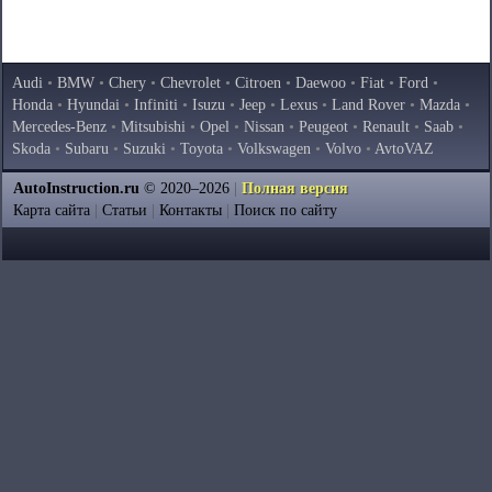
Audi
•
BMW
•
Chery
•
Chevrolet
•
Citroen
•
Daewoo
•
Fiat
•
Ford
•
Honda
•
Hyundai
•
Infiniti
•
Isuzu
•
Jeep
•
Lexus
•
Land Rover
•
Mazda
•
Mercedes-Benz
•
Mitsubishi
•
Opel
•
Nissan
•
Peugeot
•
Renault
•
Saab
•
Skoda
•
Subaru
•
Suzuki
•
Toyota
•
Volkswagen
•
Volvo
•
AvtoVAZ
AutoInstruction.ru
© 2020–2026
|
Полная версия
Карта сайта
|
Статьи
|
Контакты
|
Поиск по сайту