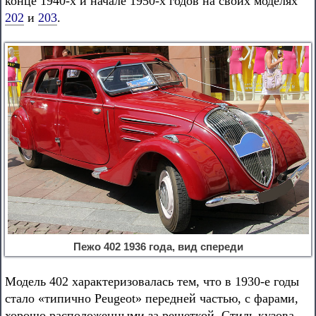
конце 1940-х и начале 1950-х годов на своих моделях
202
и
203
.
Пежо 402 1936 года, вид спереди
Модель 402 характеризовалась тем, что в 1930-е годы
стало «типично Peugeot» передней частью, с фарами,
хорошо расположенными за решеткой. Стиль кузова