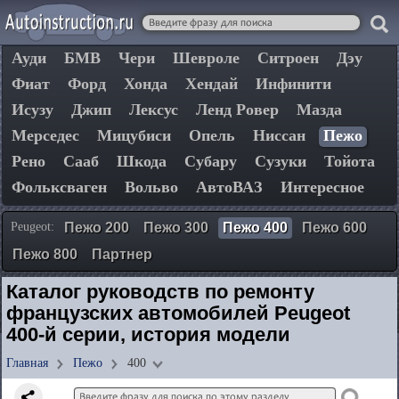
Ауди
БМВ
Чери
Шевроле
Ситроен
Дэу
Фиат
Форд
Хонда
Хендай
Инфинити
Исузу
Джип
Лексус
Ленд Ровер
Мазда
Мерседес
Мицубиси
Опель
Ниссан
Пежо
Рено
Сааб
Шкода
Субару
Сузуки
Тойота
Фольксваген
Вольво
АвтоВАЗ
Интересное
Peugeot:
Пежо 200
Пежо 300
Пежо 400
Пежо 600
Пежо 800
Партнер
Каталог руководств по ремонту
французских автомобилей Peugeot
400-й серии, история модели
Главная
Пежо
400