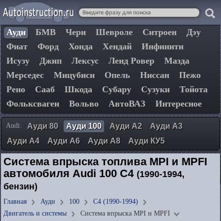
Ауди
БМВ
Чери
Шевроле
Ситроен
Дэу
Фиат
Форд
Хонда
Хендай
Инфинити
Исузу
Джип
Лексус
Ленд Ровер
Мазда
Мерседес
Мицубиси
Опель
Ниссан
Пежо
Рено
Сааб
Шкода
Субару
Сузуки
Тойота
Фольксваген
Вольво
АвтоВАЗ
Интересное
Audi:
Ауди 80
Ауди 100
Ауди А2
Ауди А3
Ауди А4
Ауди А6
Ауди А8
Ауди КУ5
Система впрыска топлива MPI и MPFI
автомобиля Audi 100 C4
(1990-1994,
бензин)
Главная
Ауди
100
C4 (1990-1994)
Двигатель и системы
Система впрыска MPI и MPFI