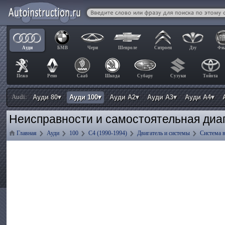
Ауди
БМВ
Чери
Шевроле
Ситроен
Дэу
Фи
Пежо
Рено
Сааб
Шкода
Субару
Сузуки
Тойота
Audi:
Ауди 80▾
Ауди 100▾
Ауди А2▾
Ауди А3▾
Ауди А4▾
Неисправности и самостоятельная диаг
Главная
Ауди
100
C4 (1990-1994)
Двигатель и системы
Система 