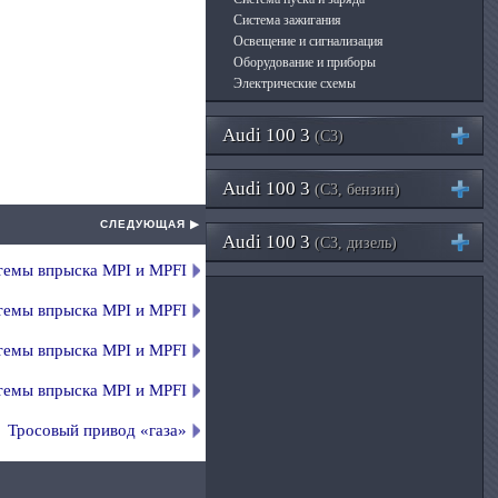
Система зажигания
Освещение и сигнализация
Оборудование и приборы
Электрические схемы
Audi 100 3
(C3)
Audi 100 3
(C3, бензин)
СЛЕДУЮЩАЯ ▶
Audi 100 3
(C3, дизель)
темы впрыска MPI и MPFI
темы впрыска MPI и MPFI
темы впрыска MPI и MPFI
темы впрыска MPI и MPFI
Тросовый привод «газа»