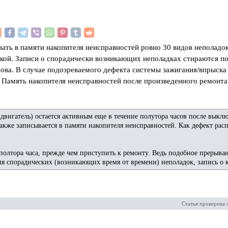
ать в памяти накопителя неисправностей ровно 30 видов неполадо
кой. Записи о спорадически возникающих неполадках стираются пос
снова. В случае подозреваемого дефекта системы зажигания/впрыска
 Память накопителя неисправностей после произведенного ремонта
двигатель) остается активным еще в течение полутора часов после выкл
акже записывается в памяти накопителя неисправностей. Как дефект расп
полтора часа, прежде чем приступить к ремонту. Ведь подобное прерыва
для спорадических (возникающих время от времени) неполадок, запись о к
Статья проверена 