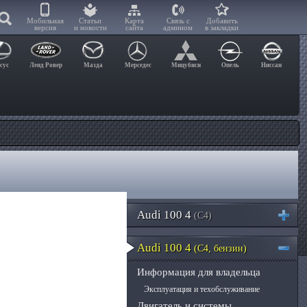
Мобильная
Статьи
Карта
Связь с
Добавить
версия
и новости
сайта
админом
в закладки
сус
Ленд Ровер
Мазда
Мерседес
Мицубиси
Опель
Ниссан
Audi 100 4
(C4)
Audi 100 4
(C4, бензин)
Информация для владельца
Эксплуатация и техобслуживание
Двигатель и системы