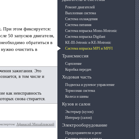
Ремонт двигателей
Выхлопная система
Система охлаждения
Система питания
к. При этом фиксируется:
Система впрыска Mono-Motronic
ле 50 запусков двигателя,
Система впрыска Digifant
 необходимо обратиться в
КЕ-III-Jetronic и KE-Motronic
Система впрыска MPI и MPFI
 нужно очистить в
Трансмиссия
Сцепление
Коробка передач
ючения зажигания. Это
ознается, в том числе и
Ходовая часть
Подвеска и рулевое управление
Тормозная система
ние как неисправность
Колеса и шины
оторых снова стирается.
Кузов и салон
Экстерьер (кузов)
Интерьер (салон)
экспертом:
Афанасий Михайловский
Электрооборудование
Предохранители и реле
Система пуска и заряда