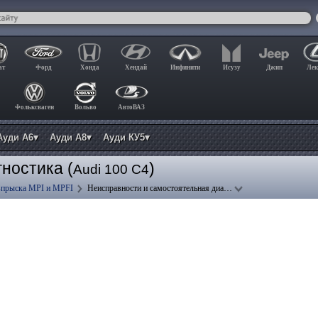
ат
Форд
Хонда
Хендай
Инфинити
Исузу
Джип
Лек
Фольксваген
Вольво
АвтоВАЗ
Ауди А6▾
Ауди А8▾
Ауди КУ5▾
ностика (
)
Audi 100 C4
впрыска MPI и MPFI
Неисправности и самостоятельная диа…