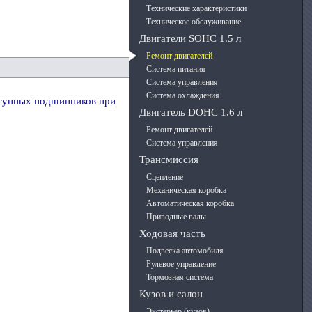
Технические характеристики
Техническое обслуживание
Двигатели SOHC 1.5 л
Ремонт двигателей
Система питания
Система управления
Система охлаждения
тунных подшипников при
Двигатель DOHC 1.6 л
Ремонт двигателей
Система управления
Трансмиссия
Сцепление
Механическая коробка
Автоматическая коробка
Приводные валы
Ходовая часть
Подвеска автомобиля
Рулевое управление
Тормозная система
Кузов и салон
Экстерьер (кузов)