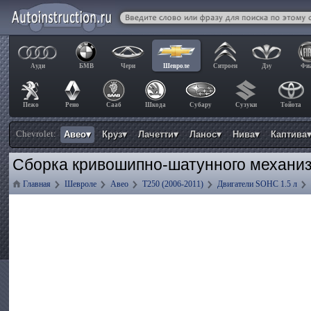
Ауди
БМВ
Чери
Шевроле
Ситроен
Дэу
Фи
Пежо
Рено
Сааб
Шкода
Субару
Сузуки
Тойота
Chevrolet:
Авео▾
Круз▾
Лачетти▾
Ланос▾
Нива▾
Каптива
Сборка кривошипно-шатунного механиз
Главная
Шевроле
Авео
T250 (2006-2011)
Двигатели SOHC 1.5 л