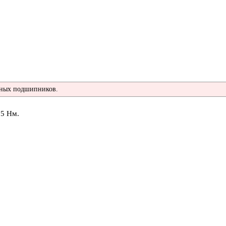
нных подшипников.
25 Нм.