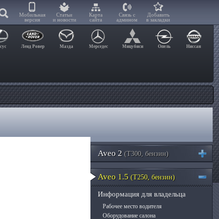
Мобильная
Статьи
Карта
Связь с
Добавить
версия
и новости
сайта
админом
в закладки
сус
Ленд Ровер
Мазда
Мерседес
Мицубиси
Опель
Ниссан
Aveo 2
(T300, бензин)
Aveo 1.5
(T250, бензин)
Информация для владельца
Рабочее место водителя
Оборудование салона