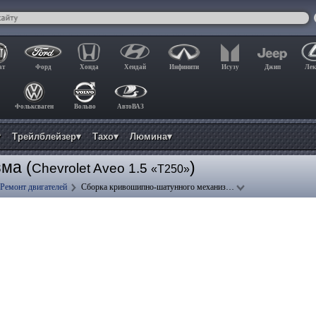
ат
Форд
Хонда
Хендай
Инфинити
Исузу
Джип
Лек
Фольксваген
Вольво
АвтоВАЗ
▾
Трейлблейзер▾
Тахо▾
Люмина▾
ма (
)
Chevrolet Aveo 1.5
«T250»
Ремонт двигателей
Сборка кривошипно-шатунного механиз…