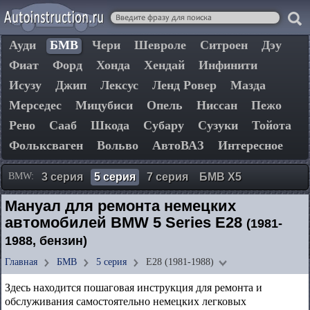
Ауди
БМВ
Чери
Шевроле
Ситроен
Дэу
Фиат
Форд
Хонда
Хендай
Инфинити
Исузу
Джип
Лексус
Ленд Ровер
Мазда
Мерседес
Мицубиси
Опель
Ниссан
Пежо
Рено
Сааб
Шкода
Субару
Сузуки
Тойота
Фольксваген
Вольво
АвтоВАЗ
Интересное
BMW:
3 серия
5 серия
7 серия
БМВ Х5
Мануал для ремонта немецких
автомобилей BMW 5 Series E28
(1981-
1988, бензин)
Главная
БМВ
5 серия
E28 (1981-1988)
Здесь находится пошаговая инструкция для ремонта и
обслуживания самостоятельно немецких легковых