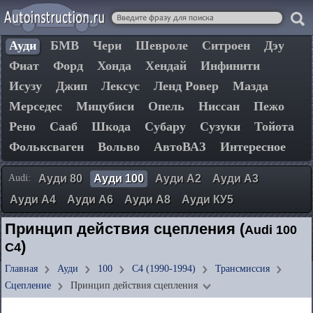
Ауди
БМВ
Чери
Шевроле
Ситроен
Дэу
Фиат
Форд
Хонда
Хендай
Инфинити
Исузу
Джип
Лексус
Ленд Ровер
Мазда
Мерседес
Мицубиси
Опель
Ниссан
Пежо
Рено
Сааб
Шкода
Субару
Сузуки
Тойота
Фольксваген
Вольво
АвтоВАЗ
Интересное
Audi:
Ауди 80
Ауди 100
Ауди А2
Ауди А3
Ауди А4
Ауди А6
Ауди А8
Ауди КУ5
Принцип действия сцепления (
Audi 100
)
C4
Главная
Ауди
100
C4 (1990-1994)
Трансмиссия
Сцепление
Принцип действия сцепления