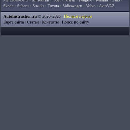
Mercedes-Benz
•
Mitsubishi
•
Opel
•
Nissan
•
Peugeot
•
Renault
•
Saab
•
Skoda
•
Subaru
•
Suzuki
•
Toyota
•
Volkswagen
•
Volvo
•
AvtoVAZ
AutoInstruction.ru
© 2020–2026
|
Полная версия
Карта сайта
|
Статьи
|
Контакты
|
Поиск по сайту