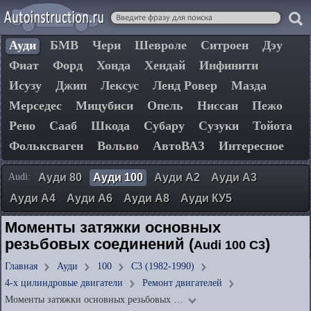
Ауди
БМВ
Чери
Шевроле
Ситроен
Дэу
Фиат
Форд
Хонда
Хендай
Инфинити
Исузу
Джип
Лексус
Ленд Ровер
Мазда
Мерседес
Мицубиси
Опель
Ниссан
Пежо
Рено
Сааб
Шкода
Субару
Сузуки
Тойота
Фольксваген
Вольво
АвтоВАЗ
Интересное
Audi:
Ауди 80
Ауди 100
Ауди А2
Ауди А3
Ауди А4
Ауди А6
Ауди А8
Ауди КУ5
Моменты затяжки основных
резьбовых соединений (
)
Audi 100 C3
Главная
Ауди
100
C3 (1982-1990)
4-х цилиндровые двигатели
Ремонт двигателей
Моменты затяжки основных резьбовых …