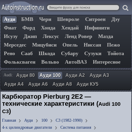
Ауди
БМВ
Чери
Шевроле
Ситроен
Дэу
Фиат
Форд
Хонда
Хендай
Инфинити
Исузу
Джип
Лексус
Ленд Ровер
Мазда
Мерседес
Мицубиси
Опель
Ниссан
Пежо
Рено
Сааб
Шкода
Субару
Сузуки
Тойота
Фольксваген
Вольво
АвтоВАЗ
Интересное
Audi:
Ауди 80
Ауди 100
Ауди А2
Ауди А3
Ауди А4
Ауди А6
Ауди А8
Ауди КУ5
Карбюратор Pierburg 2E2 —
технические характеристики (
Audi 100
)
C3
Главная
Ауди
100
C3 (1982-1990)
4-х цилиндровые двигатели
Система питания