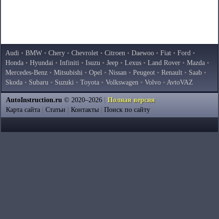
Audi
•
BMW
•
Chery
•
Chevrolet
•
Citroen
•
Daewoo
•
Fiat
•
Ford
•
Honda
•
Hyundai
•
Infiniti
•
Isuzu
•
Jeep
•
Lexus
•
Land Rover
•
Mazda
•
Mercedes-Benz
•
Mitsubishi
•
Opel
•
Nissan
•
Peugeot
•
Renault
•
Saab
•
Skoda
•
Subaru
•
Suzuki
•
Toyota
•
Volkswagen
•
Volvo
•
AvtoVAZ
AutoInstruction.ru
© 2020–2026
|
Полная версия
Карта сайта
|
Статьи
|
Контакты
|
Поиск по сайту