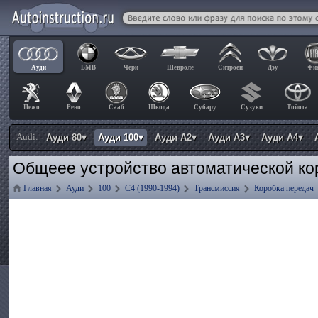
Ауди
БМВ
Чери
Шевроле
Ситроен
Дэу
Фи
Пежо
Рено
Сааб
Шкода
Субару
Сузуки
Тойота
Audi:
Ауди 80▾
Ауди 100▾
Ауди А2▾
Ауди А3▾
Ауди А4▾
Общеее устройство автоматической кор
Главная
Ауди
100
C4 (1990-1994)
Трансмиссия
Коробка передач