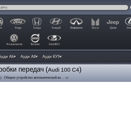
ат
Форд
Хонда
Хендай
Инфинити
Исузу
Джип
Лек
Фольксваген
Вольво
АвтоВАЗ
Ауди А6▾
Ауди А8▾
Ауди КУ5▾
обки передач (
)
Audi 100 C4
Общеее устройство автоматической ко…