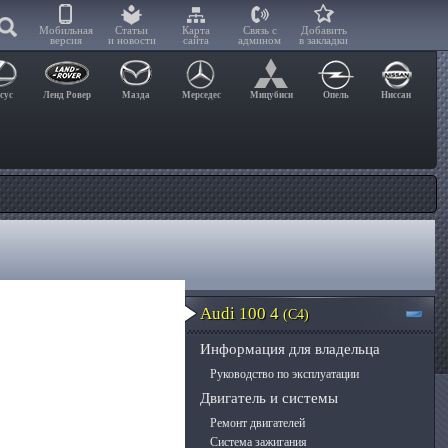
Мобильная
Статьи
Карта
Связь с
Добавить
версия
и новости
сайта
админом
в закладки
сус
Ленд Ровер
Мазда
Мерседес
Мицубиси
Опель
Ниссан
Audi 100 4
(C4)
Информация для владельца
Руководство по эксплуатации
Двигатель и системы
Ремонт двигателей
Система зажигания