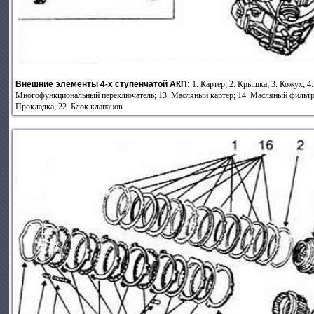
Внешние элементы 4-х ступенчатой АКП:
1. Картер; 2. Крышка; 3. Кожух; 4.
Многофункциональный переключатель; 13. Масляный картер; 14. Масляный фильтр; 1
Прокладка; 22. Блок клапанов