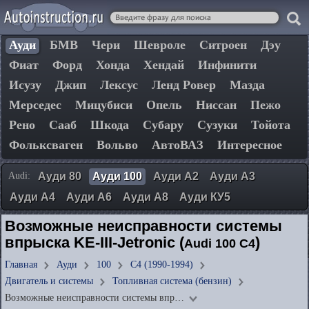
Ауди
БМВ
Чери
Шевроле
Ситроен
Дэу
Фиат
Форд
Хонда
Хендай
Инфинити
Исузу
Джип
Лексус
Ленд Ровер
Мазда
Мерседес
Мицубиси
Опель
Ниссан
Пежо
Рено
Сааб
Шкода
Субару
Сузуки
Тойота
Фольксваген
Вольво
АвтоВАЗ
Интересное
Audi:
Ауди 80
Ауди 100
Ауди А2
Ауди А3
Ауди А4
Ауди А6
Ауди А8
Ауди КУ5
Возможные неисправности системы
впрыска KE-III-Jetronic (
)
Audi 100 C4
Главная
Ауди
100
C4 (1990-1994)
Двигатель и системы
Топливная система (бензин)
Возможные неисправности системы впр…