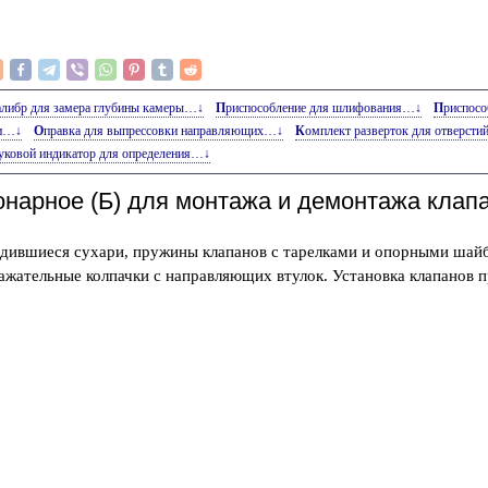
Калибр для замера глубины камеры…↓
Приспособление для шлифования…↓
Приспос
ки…↓
Оправка для выпрессовки направляющих…↓
Комплект разверток для отверст
вуковой индикатор для определения…↓
онарное (Б) для монтажа и демонтажа клап
одившиеся сухари, пружины клапанов с тарелками и опорными шай
ажательные колпачки с направляющих втулок. Установка клапанов 