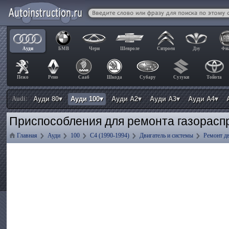
Ауди
БМВ
Чери
Шевроле
Ситроен
Дэу
Фи
Пежо
Рено
Сааб
Шкода
Субару
Сузуки
Тойота
Audi:
Ауди 80▾
Ауди 100▾
Ауди А2▾
Ауди А3▾
Ауди А4▾
Приспособления для ремонта газорасп
Главная
Ауди
100
C4 (1990-1994)
Двигатель и системы
Ремонт д