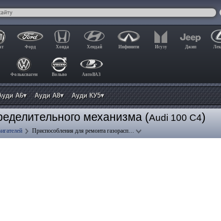
ат
Форд
Хонда
Хендай
Инфинити
Исузу
Джип
Лек
Фольксваген
Вольво
АвтоВАЗ
Ауди А6▾
Ауди А8▾
Ауди КУ5▾
ределительного механизма (
)
Audi 100 C4
вигателей
Приспособления для ремонта газорасп…