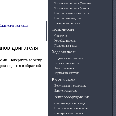
Топливная система (бензин)
Топливная система (дизель)
Система смазки двигателя
Система охлаждения
Выхлопная система
обление для правки…↓
Трансмиссия
ий…↓
Сцепление
Коробка передач
Приводные валы
анов двигателя
Ходовая часть
Подвеска автомобиля
бами. Повернуть головку
Рулевое управление
производится в обратной
Колеса и шины
Тормозная система
Кузов и салон
Вентиляция и отопление
Элементы кузова
Электрооборудование
Система пуска и заряда
Оборудование и приборы
Электрические схемы