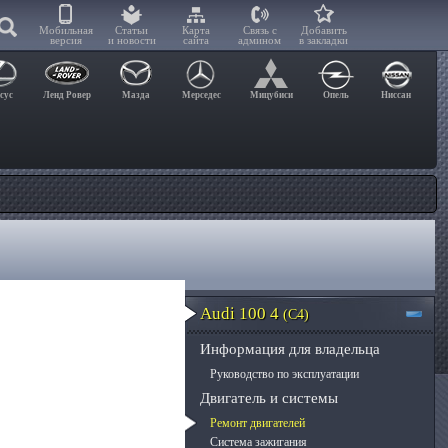
Мобильная
Статьи
Карта
Связь с
Добавить
версия
и новости
сайта
админом
в закладки
сус
Ленд Ровер
Мазда
Мерседес
Мицубиси
Опель
Ниссан
Audi 100 4
(C4)
Информация для владельца
Руководство по эксплуатации
Двигатель и системы
Ремонт двигателей
Система зажигания