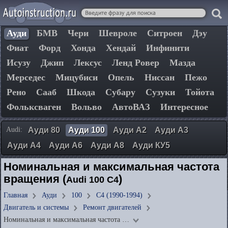
Ауди
БМВ
Чери
Шевроле
Ситроен
Дэу
Фиат
Форд
Хонда
Хендай
Инфинити
Исузу
Джип
Лексус
Ленд Ровер
Мазда
Мерседес
Мицубиси
Опель
Ниссан
Пежо
Рено
Сааб
Шкода
Субару
Сузуки
Тойота
Фольксваген
Вольво
АвтоВАЗ
Интересное
Audi:
Ауди 80
Ауди 100
Ауди А2
Ауди А3
Ауди А4
Ауди А6
Ауди А8
Ауди КУ5
Номинальная и максимальная частота
вращения (
)
Audi 100 C4
Главная
Ауди
100
C4 (1990-1994)
Двигатель и системы
Ремонт двигателей
Номинальная и максимальная частота …