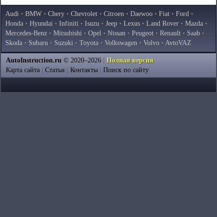
Audi
•
BMW
•
Chery
•
Chevrolet
•
Citroen
•
Daewoo
•
Fiat
•
Ford
•
Honda
•
Hyundai
•
Infiniti
•
Isuzu
•
Jeep
•
Lexus
•
Land Rover
•
Mazda
•
Mercedes-Benz
•
Mitsubishi
•
Opel
•
Nissan
•
Peugeot
•
Renault
•
Saab
•
Skoda
•
Subaru
•
Suzuki
•
Toyota
•
Volkswagen
•
Volvo
•
AvtoVAZ
AutoInstruction.ru
© 2020–2026
|
Полная версия
Карта сайта
|
Статьи
|
Контакты
|
Поиск по сайту