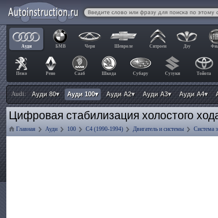
Ауди
БМВ
Чери
Шевроле
Ситроен
Дэу
Фи
Пежо
Рено
Сааб
Шкода
Субару
Сузуки
Тойота
Audi:
Ауди 80▾
Ауди 100▾
Ауди А2▾
Ауди А3▾
Ауди А4▾
Цифровая стабилизация холостого хода
Главная
Ауди
100
C4 (1990-1994)
Двигатель и системы
Система 