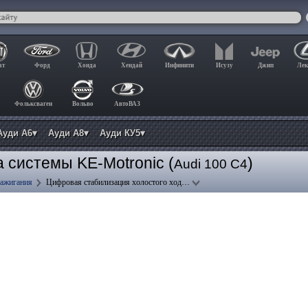
ат
Форд
Хонда
Хендай
Инфинити
Исузу
Джип
Лек
Фольксваген
Вольво
АвтоВАЗ
Ауди А6▾
Ауди А8▾
Ауди КУ5▾
 системы KE-Motronic (
)
Audi 100 C4
зажигания
Цифровая стабилизация холостого ход…