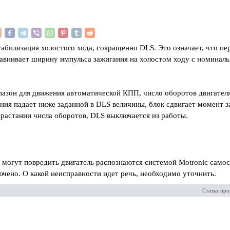
абилизация холостого хода, сокращенно DLS. Это означает, что п
авнивает ширину импульса зажигания на холостом ходу с номинал
пазон для движения автоматической КПП, число оборотов двигателя
ния падает ниже заданной в DLS величины, блок сдвигает момент з
зрастании числа оборотов, DLS выключается из работы.
 могут повредить двигатель распознаются системой Motronic самос
ючено. О какой неисправности идет речь, необходимо уточнить.
Статья про