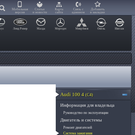
Мобильная
Статьи
Карта
Связь с
Добавить
версия
и новости
сайта
админом
в закладки
сус
Ленд Ровер
Мазда
Мерседес
Мицубиси
Опель
Ниссан
Audi 100 4
(C4)
Информация для владельца
Руководство по эксплуатации
Двигатель и системы
Ремонт двигателей
Система зажигания