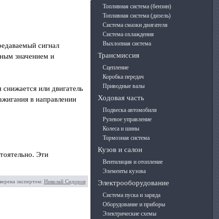
Топливная система (бензин)
Топливная система (дизель)
Система смазки двигателя
Система охлаждения
Выхлопная система
ередаваемый сигнал
Трансмиссия
ьным значением и
Сцепление
Коробка передач
Приводные валы
 снижается или двигатель
Ходовая часть
ажигания в направлении
Подвеска автомобиля
Рулевое управление
Колеса и шины
Тормозная система
Кузов и салон
тоятельно. Эти
Вентиляция и отопление
Элементы кузова
верена экспертом:
Николай Сидоров
Электрооборудование
Система пуска и заряда
Оборудование и приборы
Электрические схемы