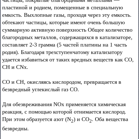
частицы, покрытые благородными металлами —
пластиной и родием, помещенные в специальную
емкость. Выхлопные газы, проходя через эту емкость.
обтекают частицы, которые имеют очень большую
суммарную активную поверхность Общее количество
благородных металлов, содержащихся в катализаторе,
составляет 2-3 грамма (5 частей платины на 1 часть
родия). Благодаря трехступенчатому катализатору
удается избавиться от таких вредных веществ как СО,
СН и CNx.
СО и СН, окисляясь кислородом, превращается в
безвредный углекислый газ СО.
Для обезвреживания NОх применяется химическая
реакция, с помощью которой отнимается кислород.
При этом образуется азот (N
) и СО
. Оба вещества
2
2
безвредны.