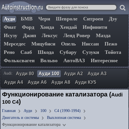
Ауди
БМВ
Чери
Шевроле
Ситроен
Дэу
Фиат
Форд
Хонда
Хендай
Инфинити
Исузу
Джип
Лексус
Ленд Ровер
Мазда
Мерседес
Мицубиси
Опель
Ниссан
Пежо
Рено
Сааб
Шкода
Субару
Сузуки
Тойота
Фольксваген
Вольво
АвтоВАЗ
Интересное
Audi:
Ауди 80
Ауди 100
Ауди А2
Ауди А3
Ауди А4
Ауди А6
Ауди А8
Ауди КУ5
Функционирование катализатора (
Audi
)
100 C4
Главная
Ауди
100
C4 (1990-1994)
Двигатель и системы
Выхлопная система
Функционирование катализатора