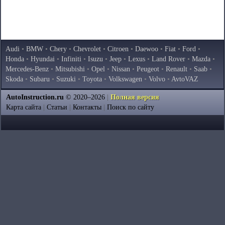
Audi
•
BMW
•
Chery
•
Chevrolet
•
Citroen
•
Daewoo
•
Fiat
•
Ford
•
Honda
•
Hyundai
•
Infiniti
•
Isuzu
•
Jeep
•
Lexus
•
Land Rover
•
Mazda
•
Mercedes-Benz
•
Mitsubishi
•
Opel
•
Nissan
•
Peugeot
•
Renault
•
Saab
•
Skoda
•
Subaru
•
Suzuki
•
Toyota
•
Volkswagen
•
Volvo
•
AvtoVAZ
AutoInstruction.ru
© 2020–2026
|
Полная версия
Карта сайта
|
Статьи
|
Контакты
|
Поиск по сайту