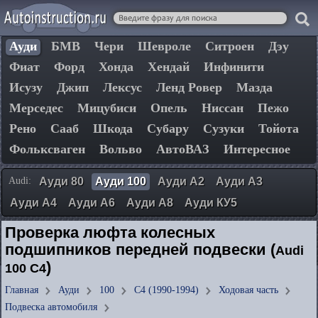
Ауди
БМВ
Чери
Шевроле
Ситроен
Дэу
Фиат
Форд
Хонда
Хендай
Инфинити
Исузу
Джип
Лексус
Ленд Ровер
Мазда
Мерседес
Мицубиси
Опель
Ниссан
Пежо
Рено
Сааб
Шкода
Субару
Сузуки
Тойота
Фольксваген
Вольво
АвтоВАЗ
Интересное
Audi:
Ауди 80
Ауди 100
Ауди А2
Ауди А3
Ауди А4
Ауди А6
Ауди А8
Ауди КУ5
Проверка люфта колесных
подшипников передней подвески (
Audi
)
100 C4
Главная
Ауди
100
C4 (1990-1994)
Ходовая часть
Подвеска автомобиля