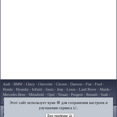
Audi
•
BMW
•
Chery
•
Chevrolet
•
Citroen
•
Daewoo
•
Fiat
•
Ford
•
Honda
•
Hyundai
•
Infiniti
•
Isuzu
•
Jeep
•
Lexus
•
Land Rover
•
Mazda
•
Mercedes-Benz
•
Mitsubishi
•
Opel
•
Nissan
•
Peugeot
•
Renault
•
Saab
•
Skoda
•
Subaru
•
Suzuki
•
Toyota
•
Volkswagen
•
Volvo
•
AvtoVAZ
Этот сайт использует куки 🍪 для сохранения настроек и
улучшения сервиса 📈.
AutoInstruction.ru
© 2020–2026
|
Полная версия
Карта сайта
|
Статьи
|
Контакты
|
Поиск по сайту
Без проблем 🤝