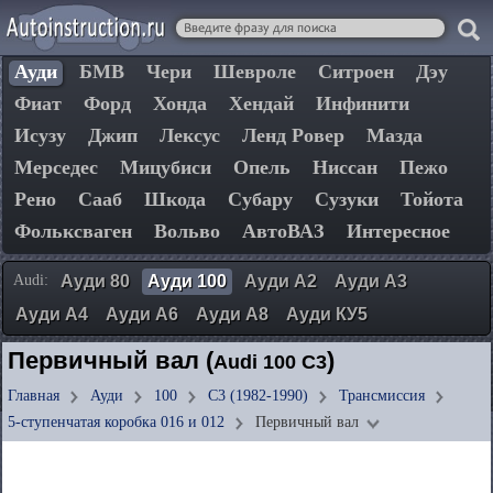
Ауди
БМВ
Чери
Шевроле
Ситроен
Дэу
Фиат
Форд
Хонда
Хендай
Инфинити
Исузу
Джип
Лексус
Ленд Ровер
Мазда
Мерседес
Мицубиси
Опель
Ниссан
Пежо
Рено
Сааб
Шкода
Субару
Сузуки
Тойота
Фольксваген
Вольво
АвтоВАЗ
Интересное
Audi:
Ауди 80
Ауди 100
Ауди А2
Ауди А3
Ауди А4
Ауди А6
Ауди А8
Ауди КУ5
Первичный вал (
)
Audi 100 C3
Главная
Ауди
100
C3 (1982-1990)
Трансмиссия
5-ступенчатая коробка 016 и 012
Первичный вал