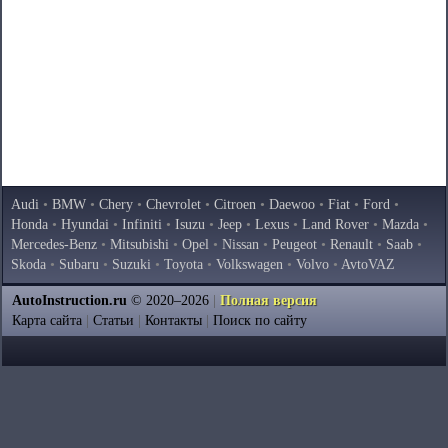
Audi
•
BMW
•
Chery
•
Chevrolet
•
Citroen
•
Daewoo
•
Fiat
•
Ford
•
Honda
•
Hyundai
•
Infiniti
•
Isuzu
•
Jeep
•
Lexus
•
Land Rover
•
Mazda
•
Mercedes-Benz
•
Mitsubishi
•
Opel
•
Nissan
•
Peugeot
•
Renault
•
Saab
•
Skoda
•
Subaru
•
Suzuki
•
Toyota
•
Volkswagen
•
Volvo
•
AvtoVAZ
AutoInstruction.ru
© 2020–2026
|
Полная версия
Карта сайта
|
Статьи
|
Контакты
|
Поиск по сайту