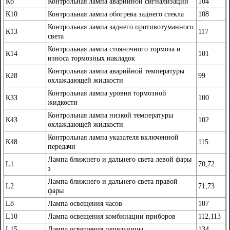
Кб
Контрольная лампа аварийной сигнализации
104
К10
Контрольная лампа обогрева заднего стекла
108
Контрольная лампа заднего противотуманного
К13
117
света
Контрольная лампа стояночного тормоза и
К14
101
износа тормозных накладок
Контрольная лампа аварийной температуры
К28
99
охлаждающей жидкости
Контрольная лампа уровня тормозной
КЗЗ
100
жидкости
Контрольная лампа низкой температуры
К43
102
охлаждающей жидкости
Контрольная лампа указателя включенной
К48
115
передачи
Лампа ближнего и дальнего света левой фары
L1
70,72
з
Лампа ближнего и дальнего света правой
L2
71,73
фары
L8
Лампа освещения часов
107
L10
Лампа освещения комбинации приборов
112,113
L15
Лампа освещения пепельницы
134