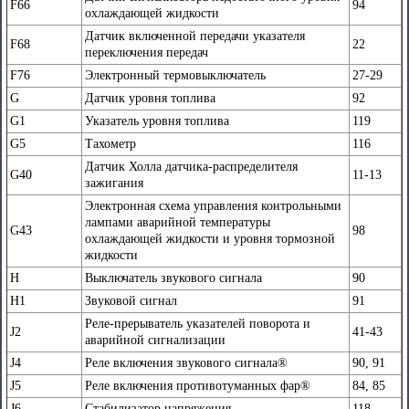
F66
94
охлаждающей жидкости
Датчик включенной передачи указателя
F68
22
переключения передач
F76
Электронный термовыключатель
27-29
G
Датчик уровня топлива
92
G1
Указатель уровня топлива
119
G5
Тахометр
116
Датчик Холла датчика-распределителя
G40
11-13
зажигания
Электронная схема управления контрольными
лампами аварийной температуры
G43
98
охлаждающей жидкости и уровня тормозной
жидкости
Н
Выключатель звукового сигнала
90
Н1
Звуковой сигнал
91
Реле-прерыватель указателей поворота и
J2
41-43
аварийной сигнализации
J4
Реле включения звукового сигнала®
90, 91
J5
Реле включения противотуманных фар®
84, 85
J6
Стабилизатор напряжения
118