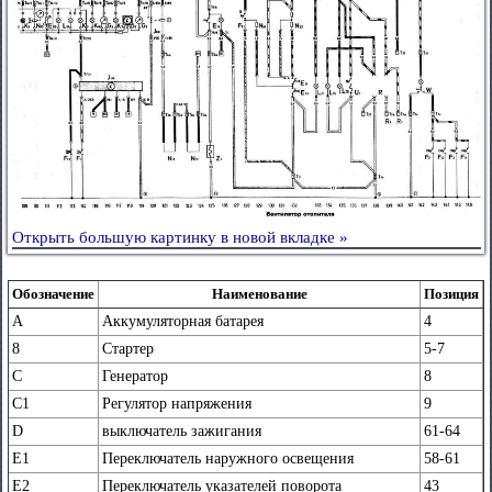
Открыть большую картинку в новой вкладке »
Обозначение
Наименование
Позиция
А
Аккумуляторная батарея
4
8
Стартер
5-7
С
Генератор
8
С1
Регулятор напряжения
9
D
выключатель зажигания
61-64
Е1
Переключатель наружного освещения
58-61
Е2
Переключатель указателей поворота
43