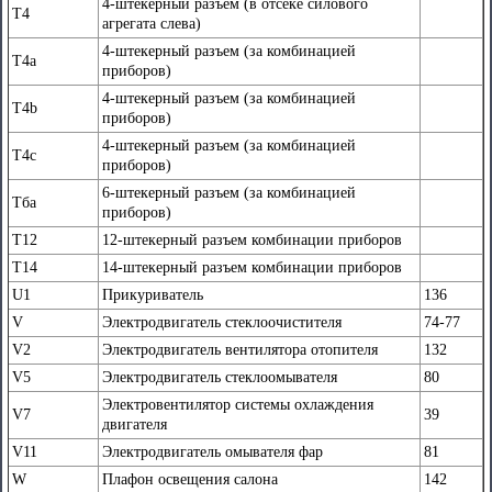
4-штекерный разъем (в отсеке силового
Т4
агрегата слева)
4-штекерный разъем (за комбинацией
Т4а
приборов)
4-штекерный разъем (за комбинацией
Т4b
приборов)
4-штекерный разъем (за комбинацией
Т4с
приборов)
6-штекерный разъем (за комбинацией
Тба
приборов)
Т12
12-штекерный разъем комбинации приборов
Т14
14-штекерный разъем комбинации приборов
U1
Прикуриватель
136
V
Электродвигатель стеклоочистителя
74-77
V2
Электродвигатель вентилятора отопителя
132
V5
Электродвигатель стеклоомывателя
80
Электровентилятор системы охлаждения
V7
39
двигателя
V11
Электродвигатель омывателя фар
81
W
Плафон освещения салона
142