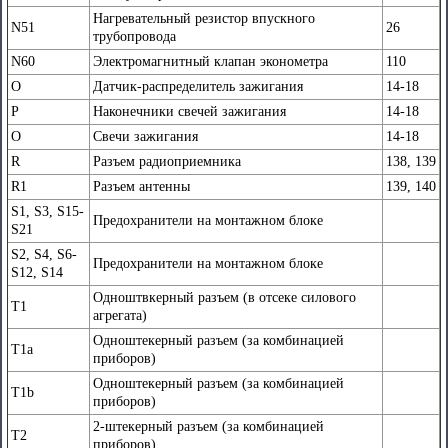
Нагревательный резистор впускного
N51
26
трубопровода
N60
Электромагнитный клапан эконометра
110
О
Датчик-распределитель зажигания
14-18
Р
Наконечники свечей зажигания
14-18
О
Свечи зажигания
14-18
R
Разъем радиоприемника
138, 139
R1
Разъем антенны
139, 140
S1, S3, S15-
Предохранители на монтажном блоке
S21
S2, S4, S6-
Предохранители на монтажном блоке
S12, S14
Одноштвкерный разъем (в отсеке силового
Т1
агрегата)
Одноштекерный разъем (за комбинацией
Т1а
приборов)
Одноштекерный разъем (за комбинацией
Т1b
приборов)
2-штекерный разъем (за комбинацией
Т2
приборов)