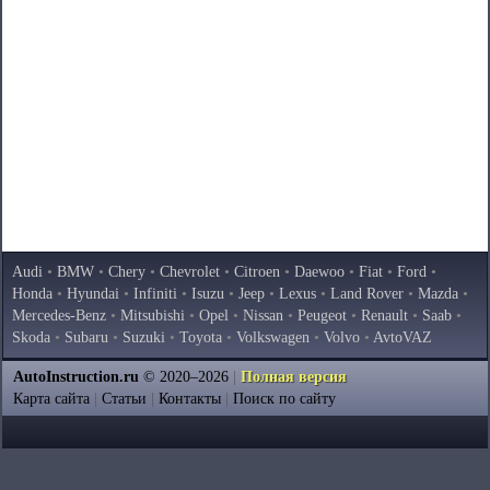
Audi
•
BMW
•
Chery
•
Chevrolet
•
Citroen
•
Daewoo
•
Fiat
•
Ford
•
Honda
•
Hyundai
•
Infiniti
•
Isuzu
•
Jeep
•
Lexus
•
Land Rover
•
Mazda
•
Mercedes-Benz
•
Mitsubishi
•
Opel
•
Nissan
•
Peugeot
•
Renault
•
Saab
•
Skoda
•
Subaru
•
Suzuki
•
Toyota
•
Volkswagen
•
Volvo
•
AvtoVAZ
AutoInstruction.ru
© 2020–2026
|
Полная версия
Карта сайта
|
Статьи
|
Контакты
|
Поиск по сайту