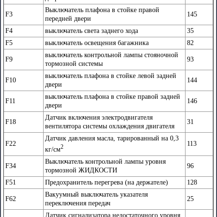
Выключатель плафона в стойке правой
F3
145
передней двери
F4
выключатель света заднего хода
35
F5
выключатель освещения багажника
82
выключатель контрольной лампы стояночной
F9
93
тормозной системы
выключатель плафона в стойке левой задней
F10
144
двери
выключатель плафона в стойке правой задней
F11
146
двери
Датчик включения электродвигателя
F18
31
вентилятора системы охлаждения двигателя
Датчик давления масла, тарированный на 0,3
F22
113
2
кг/см
Выключатель контрольной лампы уровня
F34
96
тормозной ЖИДКОСТИ
F51
Предохранитель перегрева (на держателе)
128
Вакуумный выключатель указателя
F62
25
переключения передач
Датчик сигнализатора недостаточного уровня