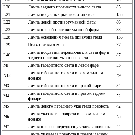
L20
Лампа заднего противотуманного света
85
L21
Лампа подсветки рычагов отопителя
133
L22
Лампа левой противотуманной фары
86
L23
Лампа правой противотуманной фары
88
L28
Лампа освещения гнезда прикуривателя
135
L29
Подкапотная лампа
37
Лампа подсветки переключателя света фар и
L40
87
заднего противотуманного света
МГ
Лампа габаритного света в левой фаре
53
Лампа габаритного света в левом заднем
N12
49
фонаре
М3
Лампа габаритного света в правой фаре
54
Лампа габаритного света в правом заднем
М4
52
фонаре
М5
Лампа левого переднего указателя поворота
42
Лампа указателя поворота в левом заднем
Мб
43
фонаре
М7
Лампа правого переднего указателя поворота
44
Лампа указателя поворота в правом заднем