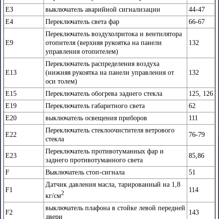
ЕЗ
выключатель аварийной сигнализации
44-47
Е4
Переключатель света фар
66-67
Переключатель воздухолритока и вентилятора
Е9
отопителя (верхняя рукоятка на панели
132
управления отопителем)
Переключатель распределения воздуха
Е13
(нижняя рукоятка на панели управления от
132
оси толем)
Е15
Переключатель обогрева заднего стекла
125, 126
Е19
Переключатель габаритного света
62
Е20
выключатель освещения приборов
111
Переключатель стеклоочистителя ветрового
Е22
76-79
стекла
Переключатель противотуманных фар и
Е23
85,86
заднего противотуманного света
F
Выключатель стоп-сигнала
51
Датчик давления масла, тарированный на 1,8
F1
114
2
кг/см
выключатель плафона в стойке левой передней
F2
143
двери