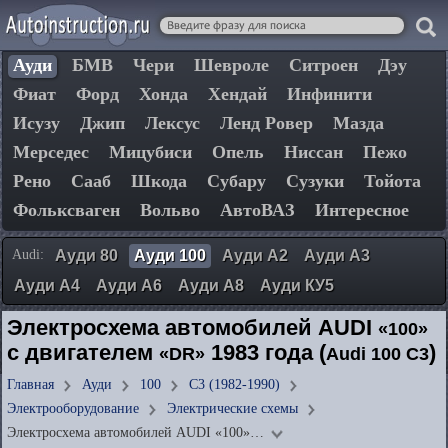
Ауди
БМВ
Чери
Шевроле
Ситроен
Дэу
Фиат
Форд
Хонда
Хендай
Инфинити
Исузу
Джип
Лексус
Ленд Ровер
Мазда
Мерседес
Мицубиси
Опель
Ниссан
Пежо
Рено
Сааб
Шкода
Субару
Сузуки
Тойота
Фольксваген
Вольво
АвтоВАЗ
Интересное
Audi:
Ауди 80
Ауди 100
Ауди А2
Ауди А3
Ауди А4
Ауди А6
Ауди А8
Ауди КУ5
Электросхема автомобилей AUDI
«100»
с двигателем
1983 года (
)
«DR»
Audi 100 C3
Главная
Ауди
100
C3 (1982-1990)
Электрооборудование
Электрические схемы
Электросхема автомобилей AUDI «100»…