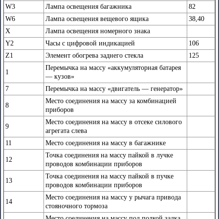
W3
Лампа освещения багажника
82
W6
Лампа освещения вещевого ящика
38,40
X
Лампа освещения номерного знака
Y2
Часы с цифровой индикацией
106
Z1
Элемент обогрева заднего стекла
125
Перемычка на массу «аккумуляторная батарея
1
— кузов»
7
Перемычка на массу «двигатель — генератор»
Место соединения на массу за комбинацией
8
приборов
Место соединения на массу в отсеке силового
9
агрегата слева
11
Место соединения на массу в багажнике
Точка соединения на массу пайкой в лучке
12
проводов комбинации приборов
Точка соединения на массу пайкой в пучке
13
проводов комбинации приборов
Место соединения на массу у рычага привода
14
стояночного тормоза
Место соединения на массу под полкой задка