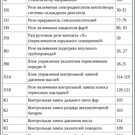
Реле включения электродвигателя вентилятора
J26
30-32
системы охлаждения двигателя
J31
Реле-прерыватель стеклоочистителя®
77-79
J39
Реле включения омывателя фар®
80, 81
Разгрузочное реле контакта «X»
J59
59
(переключателя наружного освещения)®
Реле включения подогрева впускного
J81
26, 27
трубопровода®
Блок управления указателем переключения
J98
18-25
передач ®
Блок управления контрольной лампой
J114
114-119
давления масла®
Реле включения контрольной лампы износа
J118
120,121
тормозных накладок®
К1
Контрольная лампа дальнего света фар
105
Контрольная лампа разряда аккумуляторной
К2
103
батареи
КЗ
Контрольная лампа давления масла
114
К5
Контрольная лампа указателей поворота
109