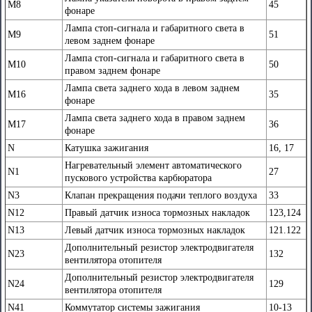
М8
45
фонаре
Лампа стоп-сигнала и габаритного света в
М9
51
левом заднем фонаре
Лампа стоп-сигнала и габаритного света в
М10
50
правом заднем фонаре
Лампа света заднего хода в левом заднем
М16
35
фонаре
Лампа света заднего хода в правом заднем
М17
36
фонаре
N
Катушка зажигания
16, 17
Нагревательный элемент автоматического
N1
27
пускового устройства карбюратора
N3
Клапан прекращения подачи теплого воздуха
33
N12
Правый датчик износа тормозных накладок
123,124
N13
Левый датчик износа тормозных накладок
121.122
Дополнительный резистор электродвигателя
N23
132
вентилятора отопителя
Дополнительный резистор электродвигателя
N24
129
вентилятора отопителя
N41
Коммутатор системы зажигания
10-13