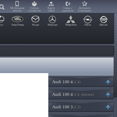
Мобильная
Статьи
Карта
Связь с
Добавить
версия
и новости
сайта
админом
в закладки
сус
Ленд Ровер
Мазда
Мерседес
Мицубиси
Опель
Ниссан
Audi 100 4
(C4)
Audi 100 4
(C4, бензин)
Audi 100 3
(C3)