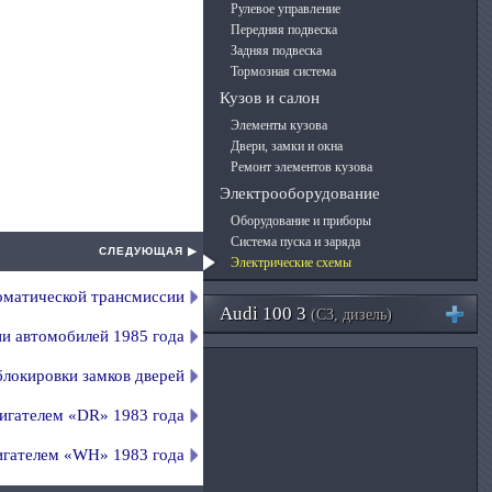
Рулевое управление
Передняя подвеска
Задняя подвеска
Тормозная система
Кузов и салон
Элементы кузова
Двери, замки и окна
Ремонт элементов кузова
Электрооборудование
Оборудование и приборы
Система пуска и заряда
СЛЕДУЮЩАЯ ▶
Электрические схемы
оматической трансмиссии
Audi 100 3
(C3, дизель)
и автомобилей 1985 года
локировки замков дверей
игателем «DR» 1983 года
игателем «WH» 1983 года