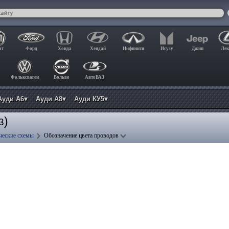
ат
Форд
Хонда
Хендай
Инфинити
Исузу
Джип
Лек
Фольксваген
Вольво
АвтоВАЗ
Ауди А6▾
Ауди А8▾
Ауди КУ5▾
)
3
ческие схемы
Обозначение цвета проводов