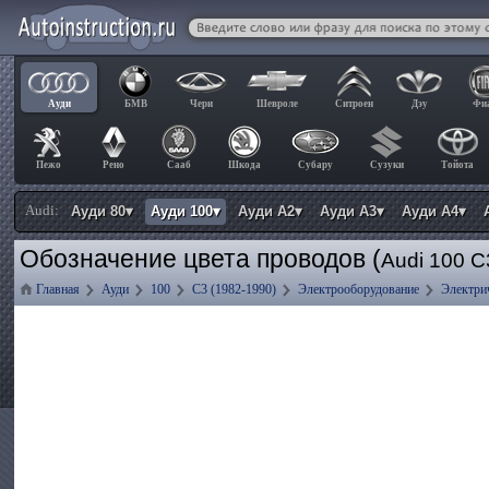
Ауди
БМВ
Чери
Шевроле
Ситроен
Дэу
Фи
Пежо
Рено
Сааб
Шкода
Субару
Сузуки
Тойота
Audi:
Ауди 80▾
Ауди 100▾
Ауди А2▾
Ауди А3▾
Ауди А4▾
Обозначение цвета проводов (
Audi 100 C
Главная
Ауди
100
C3 (1982-1990)
Электрооборудование
Электри