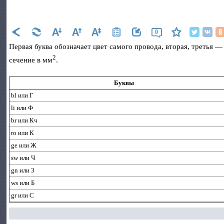
0
Первая буква обозначает цвет самого провода, вторая, третья 
2
сечение в мм
.
Буквы
bl или Г
li или Ф
br или Кч
ro или К
ge или Ж
sw или Ч
gn или 3
ws или Б
gr или С