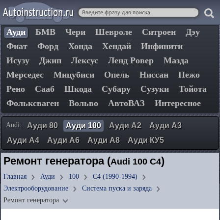
Ауди
БМВ
Чери
Шевроле
Ситроен
Дэу
Фиат
Форд
Хонда
Хендай
Инфинити
Исузу
Джип
Лексус
Ленд Ровер
Мазда
Мерседес
Мицубиси
Опель
Ниссан
Пежо
Рено
Сааб
Шкода
Субару
Сузуки
Тойота
Фольксваген
Вольво
АвтоВАЗ
Интересное
Audi:
Ауди 80
Ауди 100
Ауди А2
Ауди А3
Ауди А4
Ауди А6
Ауди А8
Ауди КУ5
Ремонт генератора (
)
Audi 100 C4
Главная
Ауди
100
C4 (1990-1994)
Электрооборудование
Система пуска и заряда
Ремонт генератора