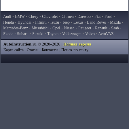
Audi
•
BMW
•
Chery
•
Chevrolet
•
Citroen
•
Daewoo
•
Fiat
•
Ford
•
Honda
•
Hyundai
•
Infiniti
•
Isuzu
•
Jeep
•
Lexus
•
Land Rover
•
Mazda
•
Mercedes-Benz
•
Mitsubishi
•
Opel
•
Nissan
•
Peugeot
•
Renault
•
Saab
•
Skoda
•
Subaru
•
Suzuki
•
Toyota
•
Volkswagen
•
Volvo
•
AvtoVAZ
AutoInstruction.ru
© 2020–2026
|
Полная версия
Карта сайта
|
Статьи
|
Контакты
|
Поиск по сайту