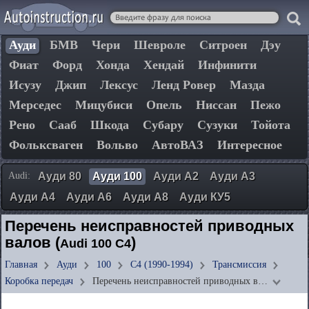
Ауди
БМВ
Чери
Шевроле
Ситроен
Дэу
Фиат
Форд
Хонда
Хендай
Инфинити
Исузу
Джип
Лексус
Ленд Ровер
Мазда
Мерседес
Мицубиси
Опель
Ниссан
Пежо
Рено
Сааб
Шкода
Субару
Сузуки
Тойота
Фольксваген
Вольво
АвтоВАЗ
Интересное
Audi:
Ауди 80
Ауди 100
Ауди А2
Ауди А3
Ауди А4
Ауди А6
Ауди А8
Ауди КУ5
Перечень неисправностей приводных
валов (
)
Audi 100 C4
Главная
Ауди
100
C4 (1990-1994)
Трансмиссия
Коробка передач
Перечень неисправностей приводных в…