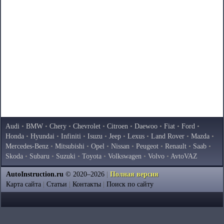
Audi
•
BMW
•
Chery
•
Chevrolet
•
Citroen
•
Daewoo
•
Fiat
•
Ford
•
Honda
•
Hyundai
•
Infiniti
•
Isuzu
•
Jeep
•
Lexus
•
Land Rover
•
Mazda
•
Mercedes-Benz
•
Mitsubishi
•
Opel
•
Nissan
•
Peugeot
•
Renault
•
Saab
•
Skoda
•
Subaru
•
Suzuki
•
Toyota
•
Volkswagen
•
Volvo
•
AvtoVAZ
AutoInstruction.ru
© 2020–2026
|
Полная версия
Карта сайта
|
Статьи
|
Контакты
|
Поиск по сайту