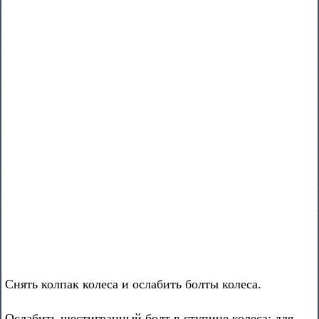
Снять колпак колеса и ослабить болты колеса.
Ослабить шестигранный болт в ступице колеса; для