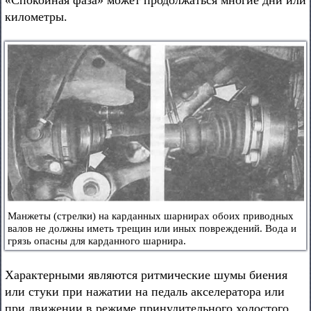
«Спокойная фаза» может продолжаться многие дни или
километры.
Манжеты (стрелки) на карданных шарнирах обоих приводных
валов не должны иметь трещин или иных повреждений. Вода и
грязь опасны для карданного шарнира.
Характерными являются ритмические шумы биения
или стуки при нажатии на педаль акселератора или
при движении в режиме принудительного холостого