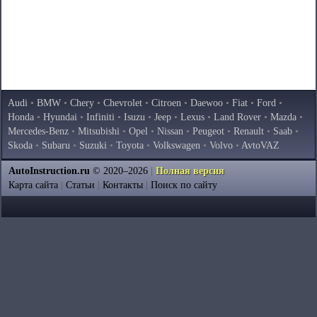
Audi
•
BMW
•
Chery
•
Chevrolet
•
Citroen
•
Daewoo
•
Fiat
•
Ford
•
Honda
•
Hyundai
•
Infiniti
•
Isuzu
•
Jeep
•
Lexus
•
Land Rover
•
Mazda
•
Mercedes-Benz
•
Mitsubishi
•
Opel
•
Nissan
•
Peugeot
•
Renault
•
Saab
•
Skoda
•
Subaru
•
Suzuki
•
Toyota
•
Volkswagen
•
Volvo
•
AvtoVAZ
AutoInstruction.ru
© 2020–2026
|
Полная версия
Карта сайта
|
Статьи
|
Контакты
|
Поиск по сайту