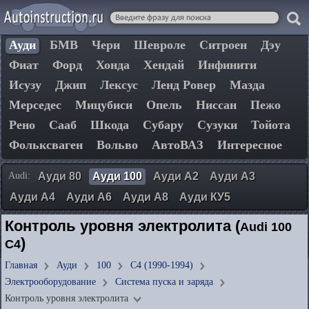
Ауди
БМВ
Чери
Шевроле
Ситроен
Дэу
Фиат
Форд
Хонда
Хендай
Инфинити
Исузу
Джип
Лексус
Ленд Ровер
Мазда
Мерседес
Мицубиси
Опель
Ниссан
Пежо
Рено
Сааб
Шкода
Субару
Сузуки
Тойота
Фольксваген
Вольво
АвтоВАЗ
Интересное
Audi:
Ауди 80
Ауди 100
Ауди А2
Ауди А3
Ауди А4
Ауди А6
Ауди А8
Ауди КУ5
Контроль уровня электролита (
Audi 100
)
C4
Главная
Ауди
100
C4 (1990-1994)
Электрооборудование
Система пуска и заряда
Контроль уровня электролита