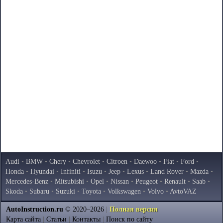
Audi
•
BMW
•
Chery
•
Chevrolet
•
Citroen
•
Daewoo
•
Fiat
•
Ford
•
Honda
•
Hyundai
•
Infiniti
•
Isuzu
•
Jeep
•
Lexus
•
Land Rover
•
Mazda
•
Mercedes-Benz
•
Mitsubishi
•
Opel
•
Nissan
•
Peugeot
•
Renault
•
Saab
•
Skoda
•
Subaru
•
Suzuki
•
Toyota
•
Volkswagen
•
Volvo
•
AvtoVAZ
AutoInstruction.ru
© 2020–2026
|
Полная версия
Карта сайта
|
Статьи
|
Контакты
|
Поиск по сайту