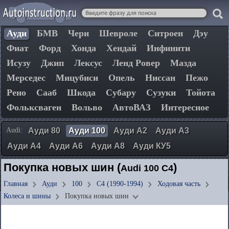
Ауди
БМВ
Чери
Шевроле
Ситроен
Дэу
Фиат
Форд
Хонда
Хендай
Инфинити
Исузу
Джип
Лексус
Ленд Ровер
Мазда
Мерседес
Мицубиси
Опель
Ниссан
Пежо
Рено
Сааб
Шкода
Субару
Сузуки
Тойота
Фольксваген
Вольво
АвтоВАЗ
Интересное
Audi:
Ауди 80
Ауди 100
Ауди А2
Ауди А3
Ауди А4
Ауди А6
Ауди А8
Ауди КУ5
Покупка новых шин (
)
Audi 100 C4
Главная
Ауди
100
C4 (1990-1994)
Ходовая часть
Колеса и шины
Покупка новых шин