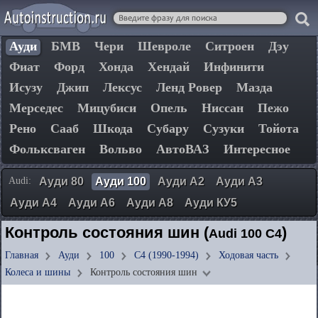
Ауди
БМВ
Чери
Шевроле
Ситроен
Дэу
Фиат
Форд
Хонда
Хендай
Инфинити
Исузу
Джип
Лексус
Ленд Ровер
Мазда
Мерседес
Мицубиси
Опель
Ниссан
Пежо
Рено
Сааб
Шкода
Субару
Сузуки
Тойота
Фольксваген
Вольво
АвтоВАЗ
Интересное
Audi:
Ауди 80
Ауди 100
Ауди А2
Ауди А3
Ауди А4
Ауди А6
Ауди А8
Ауди КУ5
Контроль состояния шин (
)
Audi 100 C4
Главная
Ауди
100
C4 (1990-1994)
Ходовая часть
Колеса и шины
Контроль состояния шин