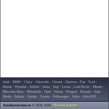
Audi
•
BMW
•
Chery
•
Chevrolet
•
Citroen
•
Daewoo
•
Fiat
•
Ford
•
Honda
•
Hyundai
•
Infiniti
•
Isuzu
•
Jeep
•
Lexus
•
Land Rover
•
Mazda
•
Mercedes-Benz
•
Mitsubishi
•
Opel
•
Nissan
•
Peugeot
•
Renault
•
Saab
•
Skoda
•
Subaru
•
Suzuki
•
Toyota
•
Volkswagen
•
Volvo
•
AvtoVAZ
AutoInstruction.ru
© 2020–2026
|
Полная версия