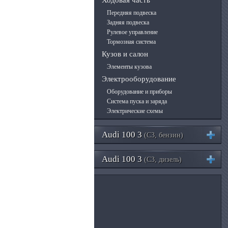
Ходовая часть
Передняя подвеска
Задняя подвеска
Рулевое управление
Тормозная система
Кузов и салон
Элементы кузова
Электрооборудование
Оборудование и приборы
Система пуска и заряда
Электрические схемы
Audi 100 3
(C3, бензин)
Audi 100 3
(C3, дизель)