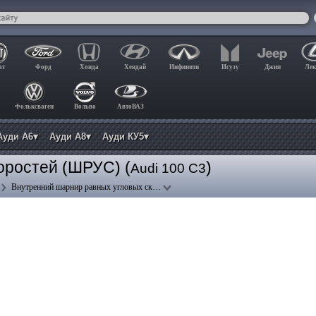
ат
Форд
Хонда
Хендай
Инфинити
Исузу
Джип
Лек
Фольксваген
Вольво
АвтоВАЗ
Ауди А6▾
Ауди А8▾
Ауди КУ5▾
оростей (ШРУС) (
)
Audi 100 C3
Внутренний шарнир равных угловых ск…