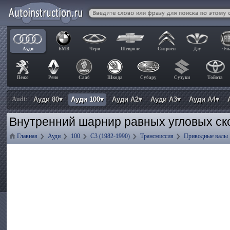
Ауди
БМВ
Чери
Шевроле
Ситроен
Дэу
Фи
Пежо
Рено
Сааб
Шкода
Субару
Сузуки
Тойота
Audi:
Ауди 80▾
Ауди 100▾
Ауди А2▾
Ауди А3▾
Ауди А4▾
Внутренний шарнир равных угловых ск
Главная
Ауди
100
C3 (1982-1990)
Трансмиссия
Приводные валы