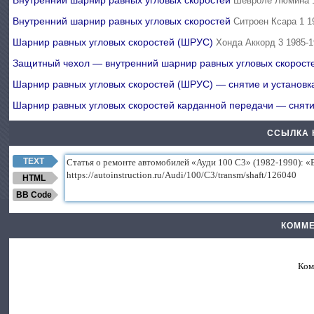
Внутренний шарнир равных угловых скоростей
Шевроле Люмина 1
Внутренний шарнир равных угловых скоростей
Ситроен Ксара 1 1
Шарнир равных угловых скоростей (ШРУС)
Хонда Аккорд 3 1985-
Защитный чехол — внутренний шарнир равных угловых скорос
Шарнир равных угловых скоростей (ШРУС) — снятие и установ
Шарнир равных угловых скоростей карданной передачи — сня
ССЫЛКА 
TEXT
HTML
BB Code
КОММЕ
Ком