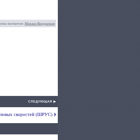
рена экспертом:
Михаил Кондратьев
СЛЕДУЮЩАЯ ▶
ловых скоростей (ШРУС)