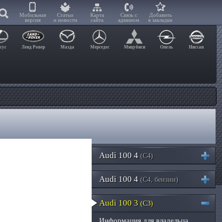
Мобильная
Статьи
Карта
Связь с
Добавить
версия
и новости
сайта
админом
в закладки
сус
Ленд Ровер
Мазда
Мерседес
Мицубиси
Опель
Ниссан
Audi 100 4
(C4)
Audi 100 4
(C4, бензин)
Audi 100 3
(C3)
Информация для владельца