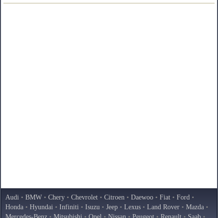
Audi
•
BMW
•
Chery
•
Chevrolet
•
Citroen
•
Daewoo
•
Fiat
•
Ford
•
Honda
•
Hyundai
•
Infiniti
•
Isuzu
•
Jeep
•
Lexus
•
Land Rover
•
Mazda
•
Mercedes-Benz
•
Mitsubishi
•
Opel
•
Nissan
•
Peugeot
•
Renault
•
Saab
•