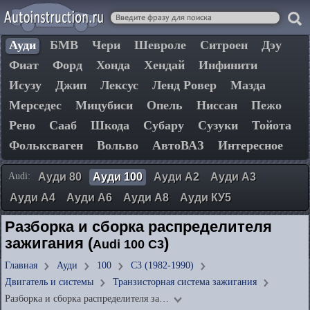
Ауди
БМВ
Чери
Шевроле
Ситроен
Дэу
Фиат
Форд
Хонда
Хендай
Инфинити
Исузу
Джип
Лексус
Ленд Ровер
Мазда
Мерседес
Мицубиси
Опель
Ниссан
Пежо
Рено
Сааб
Шкода
Субару
Сузуки
Тойота
Фольксваген
Вольво
АвтоВАЗ
Интересное
Audi:
Ауди 80
Ауди 100
Ауди А2
Ауди А3
Ауди А4
Ауди А6
Ауди А8
Ауди КУ5
Разборка и сборка распределителя
зажигания (
)
Audi 100 C3
Главная
Ауди
100
C3 (1982-1990)
Двигатель и системы
Транзисторная система зажигания
Разборка и сборка распределителя за…