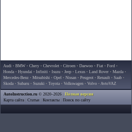
Audi
•
BMW
•
Chery
•
Chevrolet
•
Citroen
•
Daewoo
•
Fiat
•
Ford
•
Honda
•
Hyundai
•
Infiniti
•
Isuzu
•
Jeep
•
Lexus
•
Land Rover
•
Mazda
•
Mercedes-Benz
•
Mitsubishi
•
Opel
•
Nissan
•
Peugeot
•
Renault
•
Saab
•
Skoda
•
Subaru
•
Suzuki
•
Toyota
•
Volkswagen
•
Volvo
•
AvtoVAZ
AutoInstruction.ru
© 2020–2026
|
Полная версия
Карта сайта
|
Статьи
|
Контакты
|
Поиск по сайту