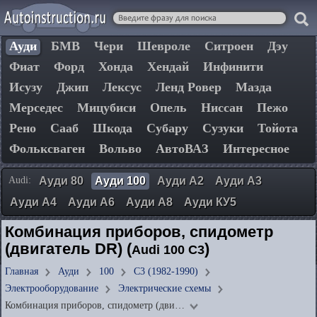
Ауди
БМВ
Чери
Шевроле
Ситроен
Дэу
Фиат
Форд
Хонда
Хендай
Инфинити
Исузу
Джип
Лексус
Ленд Ровер
Мазда
Мерседес
Мицубиси
Опель
Ниссан
Пежо
Рено
Сааб
Шкода
Субару
Сузуки
Тойота
Фольксваген
Вольво
АвтоВАЗ
Интересное
Audi:
Ауди 80
Ауди 100
Ауди А2
Ауди А3
Ауди А4
Ауди А6
Ауди А8
Ауди КУ5
Комбинация приборов, спидометр
(двигатель DR) (
)
Audi 100 C3
Главная
Ауди
100
C3 (1982-1990)
Электрооборудование
Электрические схемы
Комбинация приборов, спидометр (дви…